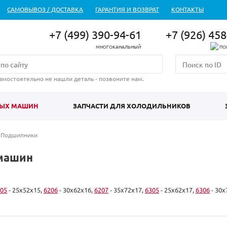
САМОВЫВОЗ / ДОСТАВКА
ГАРАНТИЯ И ВОЗВРАТ
КОНТАКТЫ
+7 (499) 390-94-61
+7 (926) 45
МНОГОКАНАЛЬНЫЙ
ПО
амостоятельно не нашли деталь - позвоните нам.
НЫХ МАШИН
ЗАПЧАСТИ ДЛЯ ХОЛОДИЛЬНИКОВ
Подшипники
машин
05
- 25x52x15,
6206
- 30x62x16,
6207
- 35x72x17,
6305
- 25x62x17,
6306
- 30x