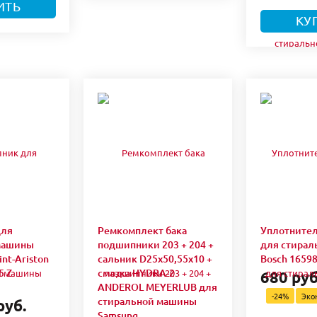
ИТЬ
КУ
для
Ремкомплект бака
Уплотнител
машины
подшипники 203 + 204 +
для стира
int-Ariston
сальник D25x50,55x10 +
Bosch 1659
5 Z
смазка HYDRA-2
680 руб
ANDEROL MEYERLUB для
-24%
Эко
стиральной машины
руб.
Samsung