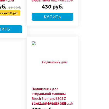
SKF
SKF
уб.
430 руб.
2 110 руб.
номия
330 руб.
КУПИТЬ
ПИТЬ
Подшипник для
стиральной машины
Bosch Siemens 6305 Z
25x62x17 172685 SKF