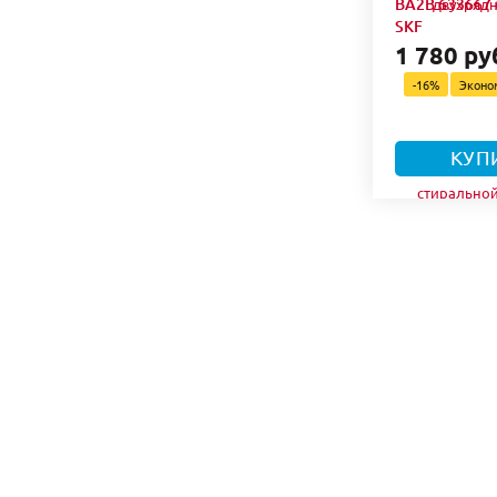
BA2B 633667 
SKF
1 780 ру
-16%
Экон
КУП