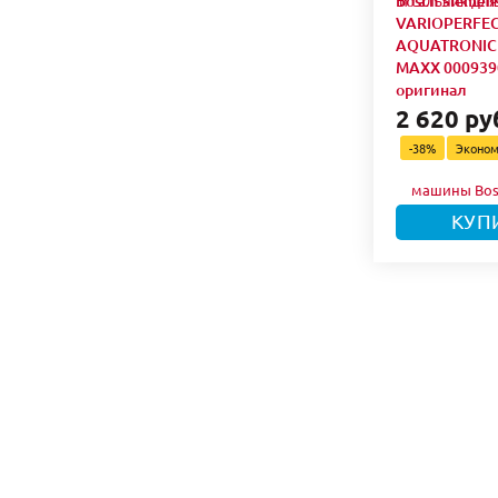
Bosch Siemen
VARIOPERFE
AQUATRONIC 
MAXX 000939
оригинал
2 620 ру
-38%
Эконо
КУП