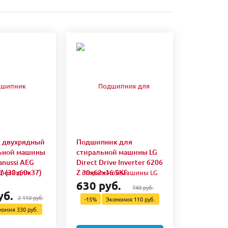
 двухрядный
Подшипник для
льной машины
стиральной машины LG
Zanussi AEG
Direct Drive Inverter 6206
7 (30x60x37)
Z 30x62x16 SKF
630 руб.
740 руб.
уб.
2 110 руб.
-15%
Экономия
110 руб.
номия
330 руб.