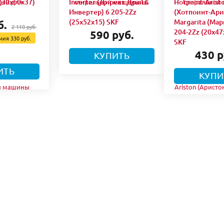
(30x60x37)
Inverter (Директ Драйв
Hotpoint-Arist
Инвертер) 6 205-2Zz
(Хотпоинт-Ари
(25x52x15) SKF
Margarita (Мар
б.
2 110 руб.
204-2Zz (20х47
590 руб.
омия
330 руб.
SKF
430 р
КУПИТЬ
ИТЬ
КУПИ