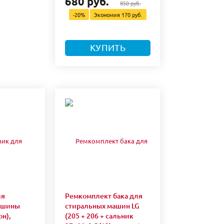
680 руб.
850 руб.
-20%
Экономия
170 руб.
КУПИТЬ
ля
Ремкомплект бака для
ашины
стиральных машин LG
он),
(205 + 206 + сальник