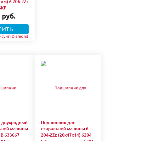
им) 6 206-2Zz
SKF
 руб.
ПИТЬ
 двухрядный
Подшипник для
льной машины
стиральной машины 6
2B 633667
204-2Zz (20х47х14) 6204