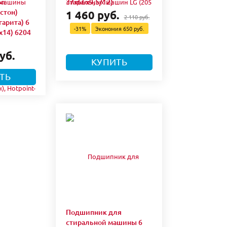
on
37x66x9,5/12)
стон)
1 460 руб.
2 110 руб.
гарита) 6
-31%
Экономия
650 руб.
х14) 6204
уб.
КУПИТЬ
ТЬ
Подшипник для
стиральной машины 6