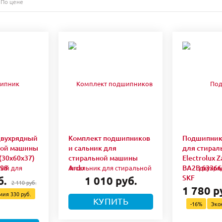
По цене
двухрядный
Комплект подшипников
Подшипник
ной машины
и сальник для
для стира
(30x60x37)
стиральной машины
Electrolux 
298
Ardo
BA2B 63366
SKF
б.
1 010 руб.
2 110 руб.
1 780 р
омия
330 руб.
КУПИТЬ
-16%
Эко