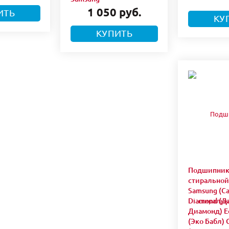
1 050 руб.
ИТЬ
КУ
КУПИТЬ
Подшипник
стирально
Samsung (С
Diamond (Д
Диамонд) E
(Эко Бабл) C