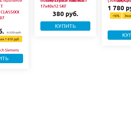
s
Bubble Crystal Slim 6203
(30x60x37) 
CT
17x40x12 SKF
1 780 р
CLASSIXX
380 руб.
-16%
Эко
07
КУПИТЬ
б.
4 230 руб.
КУ
мия
1 610 руб.
ИТЬ