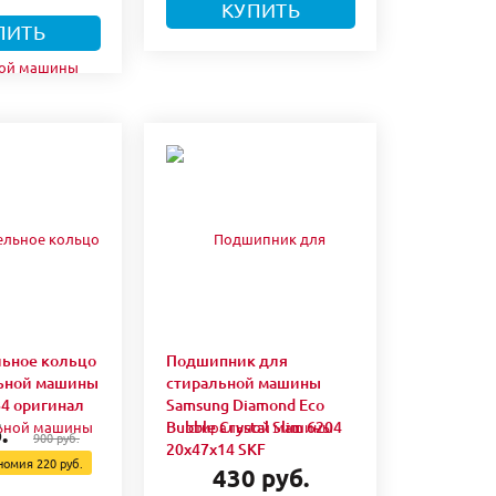
КУПИТЬ
ПИТЬ
ьное кольцо
Подшипник для
льной машины
стиральной машины
84 оригинал
Samsung Diamond Eco
Bubble Crystal Slim 6204
.
900 руб.
20x47x14 SKF
номия
220 руб.
430 руб.