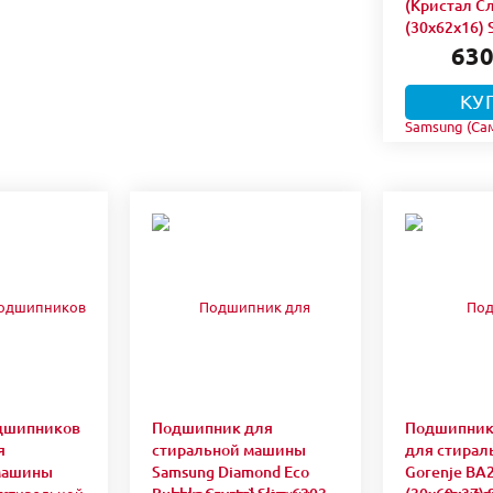
(Кристал Сл
(30x62x16) 
630
КУ
дшипников
Подшипник для
Подшипник
я
стиральной машины
для стира
машины
Samsung Diamond Eco
Gorenje BA