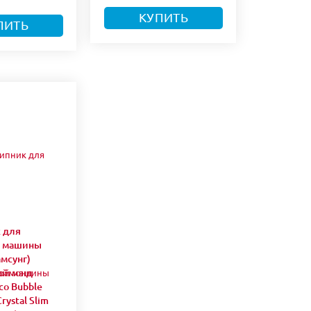
КУПИТЬ
ПИТЬ
 для
й машины
амсунг)
аймонд
co Bubble
rystal Slim