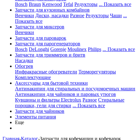
Bosch
Braun
Kenwood
Tefal
Редукторы
... Показать все
Запчасти для кухонных комбайнов
Венчики
Диски, насадки
Разное
Редукторы
Чаши
...
Показать все
Запчасти для миксеров
Венчики
Запчасти для пароварок
Запчасти для парогенераторов
Bosch
DeLonghi
Gorenje
Moulinex
Philips
... Показать все
Запчасти для триммеров и бритв
Насадки
Обогрев
Инфракрасные обогреватели
Терморегуляторы
Комплектующие
Аксессуары для бытовой техники
Антинакипин для стиральных и посудомоечных машин
Антинакипин для чайников и паровых утюгов
Кувшины и фильтры Electrolux
Разное
Стиральные
порошки, гели для стирки
... Показать все
Запчасти для чайников
Элементы питания
Еще
Главная
-
Каталог
-
Запчасти для кофемашин и кофеварок