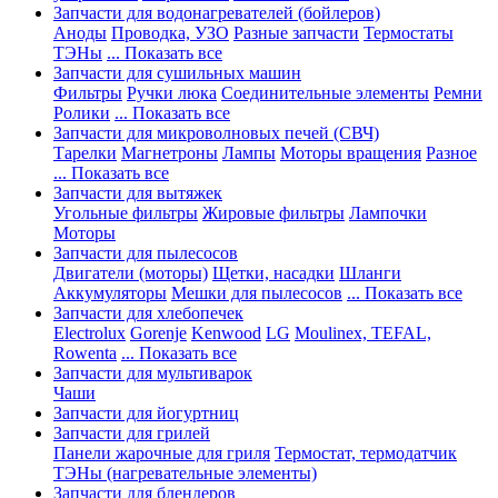
Запчасти для водонагревателей (бойлеров)
Аноды
Проводка, УЗО
Разные запчасти
Термостаты
ТЭНы
... Показать все
Запчасти для сушильных машин
Фильтры
Ручки люка
Соединительные элементы
Ремни
Ролики
... Показать все
Запчасти для микроволновых печей (СВЧ)
Тарелки
Магнетроны
Лампы
Моторы вращения
Разное
... Показать все
Запчасти для вытяжек
Угольные фильтры
Жировые фильтры
Лампочки
Моторы
Запчасти для пылесосов
Двигатели (моторы)
Щетки, насадки
Шланги
Аккумуляторы
Мешки для пылесосов
... Показать все
Запчасти для хлебопечек
Electrolux
Gorenje
Kenwood
LG
Moulinex, TEFAL,
Rowenta
... Показать все
Запчасти для мультиварок
Чаши
Запчасти для йогуртниц
Запчасти для грилей
Панели жарочные для гриля
Термостат, термодатчик
ТЭНы (нагревательные элементы)
Запчасти для блендеров