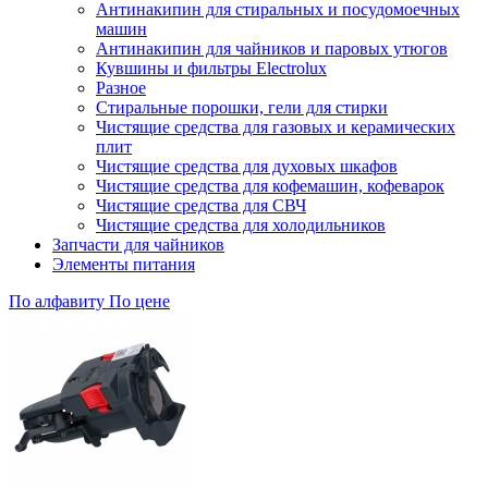
Антинакипин для стиральных и посудомоечных
машин
Антинакипин для чайников и паровых утюгов
Кувшины и фильтры Electrolux
Разное
Стиральные порошки, гели для стирки
Чистящие средства для газовых и керамических
плит
Чистящие средства для духовых шкафов
Чистящие средства для кофемашин, кофеварок
Чистящие средства для СВЧ
Чистящие средства для холодильников
Запчасти для чайников
Элементы питания
По алфавиту
По цене