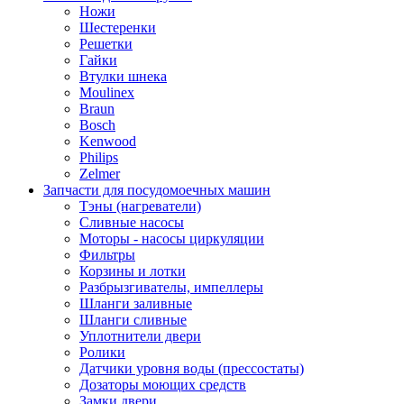
Ножи
Шестеренки
Решетки
Гайки
Втулки шнека
Moulinex
Braun
Bosch
Kenwood
Philips
Zelmer
Запчасти для посудомоечных машин
Тэны (нагреватели)
Сливные насосы
Моторы - насосы циркуляции
Фильтры
Корзины и лотки
Разбрызгивателы, импеллеры
Шланги заливные
Шланги сливные
Уплотнители двери
Ролики
Датчики уровня воды (прессостаты)
Дозаторы моющих средств
Замки двери