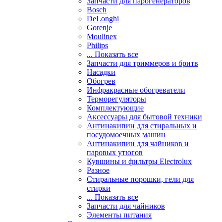
Запчасти для парогенераторов
Bosch
DeLonghi
Gorenje
Moulinex
Philips
... Показать все
Запчасти для триммеров и бритв
Насадки
Обогрев
Инфракрасные обогреватели
Терморегуляторы
Комплектующие
Аксессуары для бытовой техники
Антинакипин для стиральных и
посудомоечных машин
Антинакипин для чайников и
паровых утюгов
Кувшины и фильтры Electrolux
Разное
Стиральные порошки, гели для
стирки
... Показать все
Запчасти для чайников
Элементы питания