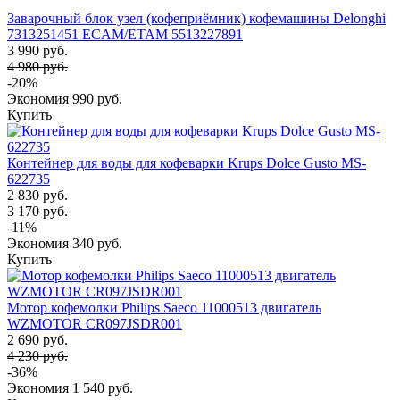
Заварочный блок узел (кофеприёмник) кофемашины Delonghi
7313251451 ECAM/ETAM 5513227891
3 990 руб.
4 980 руб.
-20%
Экономия
990 руб.
Купить
Контейнер для воды для кофеварки Krups Dolce Gusto MS-
622735
2 830 руб.
3 170 руб.
-11%
Экономия
340 руб.
Купить
Мотор кофемолки Philips Saeco 11000513 двигатель
WZMOTOR CR097JSDR001
2 690 руб.
4 230 руб.
-36%
Экономия
1 540 руб.