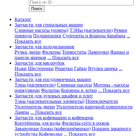
Каталог
Запчасти для стиральных машин
Сливные насосы (помпы)
ТЭНы (нагреватели)
Ремни
привода
Подшипники
Суппорты и фланцы барабана
...
Показать все
Запчасти для холодильников
Ручки двери
Фильтры
Термостаты
Лампочки
Ящики и
панели ящиков
... Показать все
Запчасти для мясорубок
Ножи
Шестеренки
Решетки
Гайки
Втулки шнека
...
Показать все
Запчасти для посудомоечных машин
Тэны (нагреватели)
Сливные насосы
Моторы - насосы
циркуляции
Фильтры
Корзины и лотки
... Показать все
Запчасти для духовых шкафов и плит
Тэны (нагревательные элементы)
Переключатели
Уплотнитель двери
Уплотнители варочной поверхности
Лампы
... Показать все
Запчасти для кофемашин и кофеварок
Контейнеры для воды
Фильтры-сито в рожок
Заварочные блоки (кофеприёмники)
Поршни заварного
устройства
Кофемолки
... Показать все