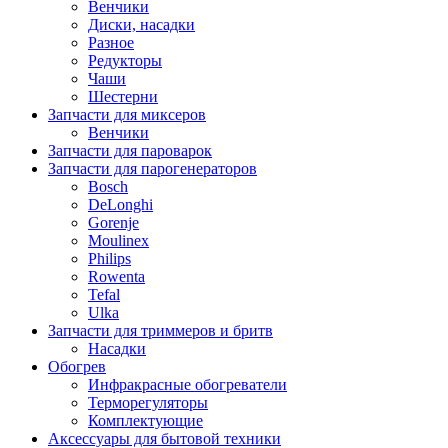
Венчики
Диски, насадки
Разное
Редукторы
Чаши
Шестерни
Запчасти для миксеров
Венчики
Запчасти для пароварок
Запчасти для парогенераторов
Bosch
DeLonghi
Gorenje
Moulinex
Philips
Rowenta
Tefal
Ulka
Запчасти для триммеров и бритв
Насадки
Обогрев
Инфракрасные обогреватели
Терморегуляторы
Комплектующие
Аксессуары для бытовой техники