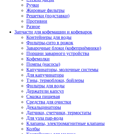
Ручки
Жировые фильтры
Решетки (подставки)
Противни
Разное
Запчасти для кофемашин и кофеварок
Контейнеры для воды
Фильтры-сито в рожок
Заварочные блоки (кофеприёмники)
Поршни заварного устройства
Кофемолки
Помпы (насосы)
Капучинаторы, молочные системы
Для капучинатора
Тэны, термоблоки, бойлеры
Фильтры для воды
Держатели капсул
Смазка пищевая
Средства для очистки
Декальцинаторы
Датчики, счетчики, термостаты
Для узла пар-вода
Клапаны, электромагнитные клапаны
Колбы