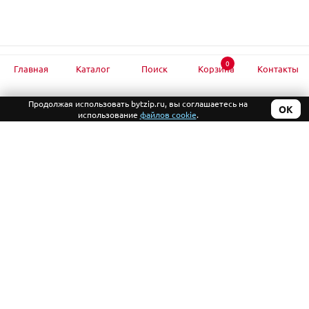
0
Главная
Каталог
Поиск
Корзина
Контакты
Подписывайтесь
на обновление каталога
Продолжая использовать bytzip.ru, вы соглашаетесь на
ОК
использование
файлов cookie
.
+7 (499) 390-94-61
+7 (926) 458-63-33
2010-2026 © «БытЗип»
Компания
Запчасти для бытовой
Информация
техники с доставкой
Помощь
Политика
конфиденциальности