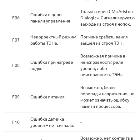
Только серия СМ «Ariston
Ошибка в цепи
F06
Dialogic». Сигнализирует о
панели управления
выходе из строя кнопок.
Некорректный режим
Причина срабатывания –
F07
работы ТЭНа.
вышел из строя ТЭН.
Возможная причина в
Ошибка при нагреве
неисправности: реле
F08
воды.
уровня, либо
неисправность ТЭНа.
Возможно, были
перепады напряжения, но
F09
Ошибка питания
может означать ошибку
памяти процессора.
Ошибка датчика
F10
-
уровня – нет сигнала.
Возможно, нет контакта в