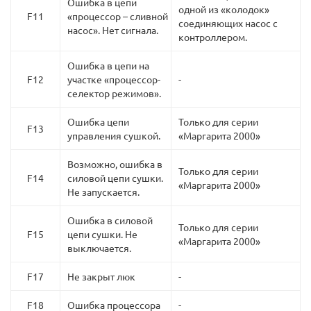
Ошибка в цепи
одной из «колодок»
F11
«процессор – сливной
соединяющих насос с
насос». Нет сигнала.
контроллером.
Ошибка в цепи на
F12
участке «процессор-
-
селектор режимов».
Ошибка цепи
Только для серии
F13
управления сушкой.
«Маргарита 2000»
Возможно, ошибка в
Только для серии
F14
силовой цепи сушки.
«Маргарита 2000»
Не запускается.
Ошибка в силовой
Только для серии
F15
цепи сушки. Не
«Маргарита 2000»
выключается.
F17
Не закрыт люк
-
F18
Ошибка процессора
-