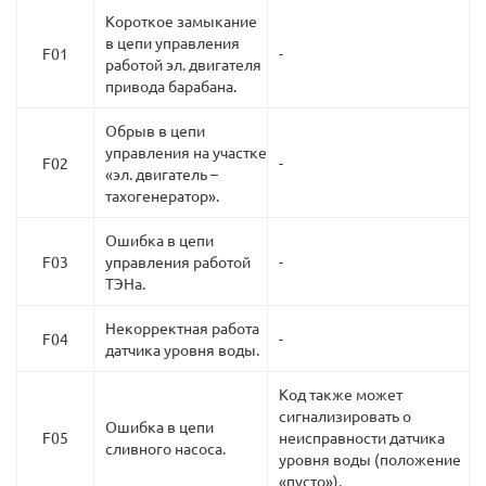
Короткое замыкание
в цепи управления
F01
-
работой эл. двигателя
привода барабана.
Обрыв в цепи
управления на участке
F02
-
«эл. двигатель –
тахогенератор».
Ошибка в цепи
F03
управления работой
-
ТЭНа.
Некорректная работа
F04
-
датчика уровня воды.
Код также может
сигнализировать о
Ошибка в цепи
F05
неисправности датчика
сливного насоса.
уровня воды (положение
«пусто»).