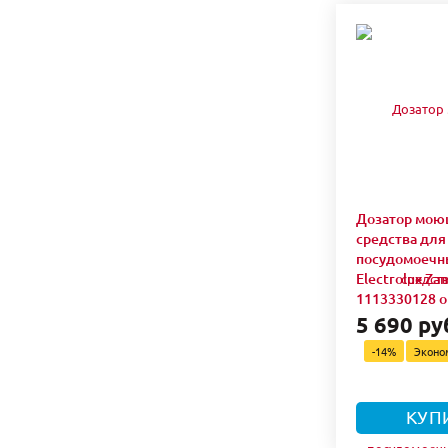
Дозатор мою
средства для
посудомоечн
Electrolux Za
1113330128 
5 690 ру
-14%
Экон
КУП