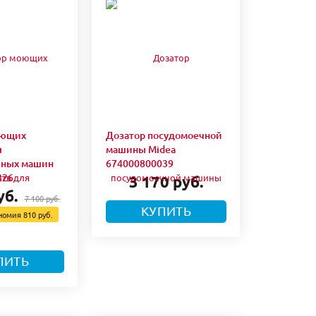
оющих
Дозатор посудомоечной
я
машины Midea
чных машин
674000800039
326
3 170 руб.
уб.
7 100 руб.
КУПИТЬ
номия
810 руб.
ПИТЬ