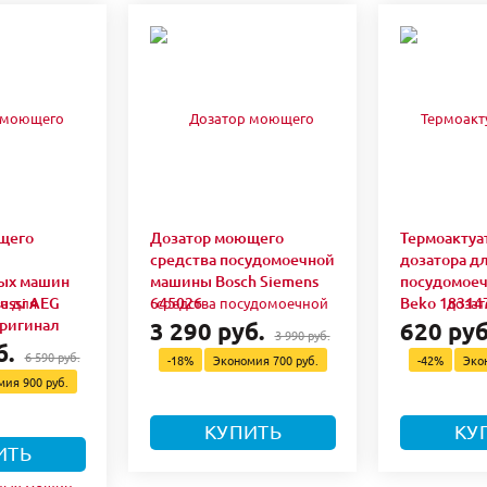
щего
Дозатор моющего
Термоактуа
средства посудомоечной
дозатора д
ых машин
машины Bosch Siemens
посудомое
nussi AEG
645026
Beko 18314
оригинал
3 290 руб.
620 руб
3 990 руб.
б.
6 590 руб.
-18%
Экономия
700 руб.
-42%
Эко
омия
900 руб.
КУПИТЬ
КУ
ИТЬ