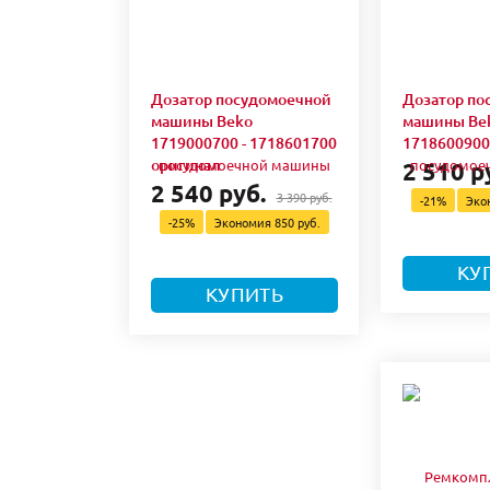
Дозатор посудомоечной
Дозатор по
машины Beko
машины Be
1719000700 - 1718601700
1718600900
оригинал
2 510 р
2 540 руб.
3 390 руб.
-21%
Эко
-25%
Экономия
850 руб.
КУ
КУПИТЬ