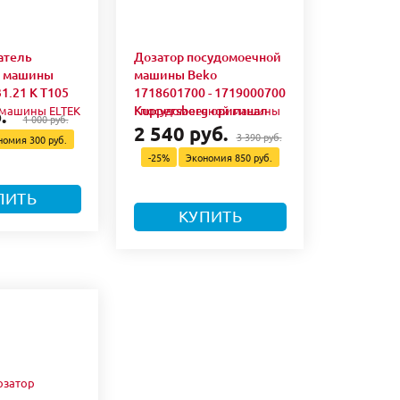
атель
Дозатор посудомоечной
й машины
машины Beko
1.21 K T105
1718601700 - 1719000700
Kuppersberg оригинал
.
1 000 руб.
2 540 руб.
3 390 руб.
номия
300 руб.
-25%
Экономия
850 руб.
ПИТЬ
КУПИТЬ