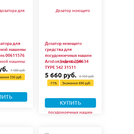
атора для
Дозатор моющего
чной машины
средства для
ens 00611576
посудомоечных машин
Ariston Indesit 258634
TYPE 542 31511
уб.
1 580 руб.
5 660 руб.
6 350 руб.
номия
330 руб.
-11%
Экономия
690 руб.
ПИТЬ
КУПИТЬ