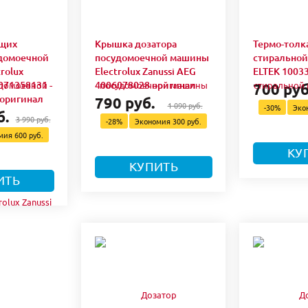
щих
Крышка дозатора
Термо-толк
удомоечной
посудомоечной машины
стирально
rolux
Electrolux Zanussi AEG
ELTEK 10033
071358131 -
4006078028 оригинал
700 руб
 оригинал
790 руб.
1 090 руб.
-30%
Эко
б.
3 990 руб.
-28%
Экономия
300 руб.
омия
600 руб.
КУ
КУПИТЬ
ИТЬ