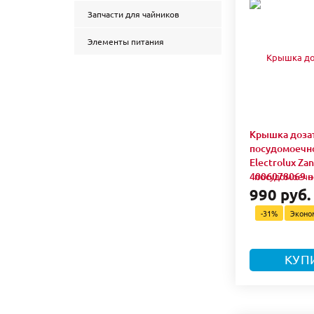
Запчасти для чайников
Элементы питания
Крышка доза
посудомоечн
Electrolux Za
4006078069 
990 руб.
-31%
Экон
КУП