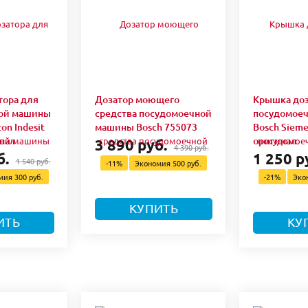
тора для
Дозатор моющего
Крышка доз
ой машины
средства посудомоечной
посудомое
on Indesit
машины Bosch 755073
Bosch Siem
нал
оригинал
3 890 руб.
4 390 руб.
б.
1 250 р
1 540 руб.
-11%
Экономия
500 руб.
омия
300 руб.
-21%
Эко
КУПИТЬ
ИТЬ
КУ