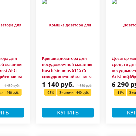
тора для
Крышка дозатора для
Дозатор м
ой машины
посудомоечной машины
средств дл
nussi AEG
Bosch Siemens 611575
посудомое
оригинал
оригинал
Ariston 269
1 140 руб.
6 290 р
1 430 руб.
1 580 руб.
омия
440 руб.
-28%
Экономия
440 руб.
-11%
Эко
ИТЬ
КУПИТЬ
КУ