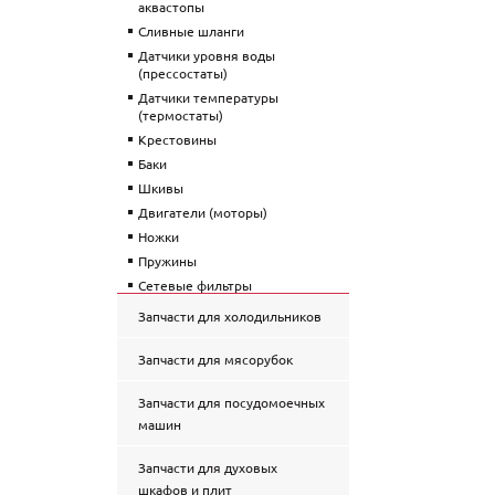
аквастопы
Сливные шланги
Датчики уровня воды
(прессостаты)
Датчики температуры
(термостаты)
Крестовины
Баки
Шкивы
Двигатели (моторы)
Ножки
Пружины
Сетевые фильтры
Таходатчики двигателя
Запчасти для холодильников
Запчасти для мясорубок
Запчасти для посудомоечных
машин
Запчасти для духовых
шкафов и плит