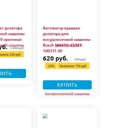
т дозатора
Активатор крышки
чной машины
дозатора для
30 оригинал
посудомоечной машины
Bosch 166635 - ELTEK
уб.
1 580 руб.
100331.40
номия
330 руб.
620 руб.
790 руб.
-22%
Экономия
170 руб.
ПИТЬ
КУПИТЬ