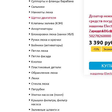
Суппорты и фланцы барабана
Сальники
Манжеты люка
Дозатор мою
Щетки двигателя
средств пос
Клапаны залива (КЭН)
машины Elect
Амортизаторы
Zanussi AEG 4
Блокировки люка (замки УБЛ)
50278260000
Ручки люка и крючки
3 390 ру
Бойники (активаторы)
-15%
Экон
Петли люка
Петли фасада
Кнопки
КУП
Пластиковые детали
Обрамления люка
Люки
Стекла люка
Патрубки
Улитки насосов (помп)
Крышки фильтра, фильтр
насоса
Заливные шланги и