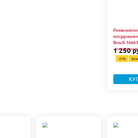
Ремкомплек
посудомое
Bosch 1666
1 250 р
-21%
Эко
КУ