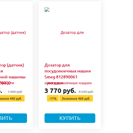
тор (датчик)
Дозатор для
ля
посудомоечных машин
чной машины
Smeg 812890061
70000
оригинал
.
3 770 руб.
1 060 руб.
4 230 руб.
номия
440 руб.
-11%
Экономия
460 руб.
ПИТЬ
КУПИТЬ