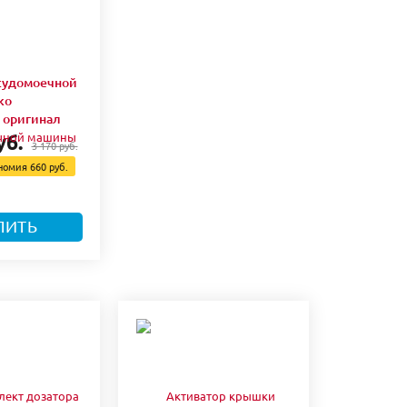
судомоечной
ko
 оригинал
уб.
3 170 руб.
номия
660 руб.
ПИТЬ