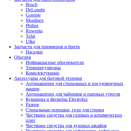
Bosch
DeLonghi
Gorenje
Moulinex
Philips
Rowenta
Tefal
Ulka
Запчасти для триммеров и бритв
Насадки
Обогрев
Инфракрасные обогреватели
Терморегуляторы
Комплектующие
Аксессуары для бытовой техники
Антинакипин для стиральных и посудомоечных
машин
Антинакипин для чайников и паровых утюгов
Кувшины и фильтры Electrolux
Разное
Стиральные порошки, гели для стирки
Чистящие средства для газовых и керамических
плит
Чистящие средства для духовых шкафов
Чистящие средства для кофемашин, кофеварок