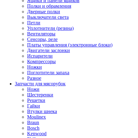
Ящики и панели ящиков
Полки и обрамления
Дверные полки
Выключатели света
Петли
Уплотнители (резина)
Вентиляторы
Сенсоры, реле
Платы управления (электронные блоки)
Двигатели заслонки
Испарители
Компрессоры
Ножки
Поглотители запаха
Разное
Запчасти для мясорубок
Ножи
Шестеренки
Решетки
Гайки
Втулки шнека
Moulinex
Braun
Bosch
Kenwood