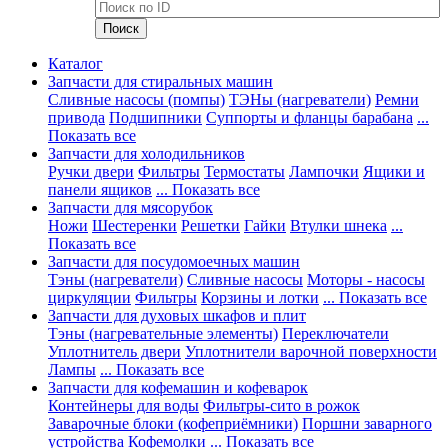
Каталог
Запчасти для стиральных машин
Сливные насосы (помпы)
ТЭНы (нагреватели)
Ремни
привода
Подшипники
Суппорты и фланцы барабана
...
Показать все
Запчасти для холодильников
Ручки двери
Фильтры
Термостаты
Лампочки
Ящики и
панели ящиков
... Показать все
Запчасти для мясорубок
Ножи
Шестеренки
Решетки
Гайки
Втулки шнека
...
Показать все
Запчасти для посудомоечных машин
Тэны (нагреватели)
Сливные насосы
Моторы - насосы
циркуляции
Фильтры
Корзины и лотки
... Показать все
Запчасти для духовых шкафов и плит
Тэны (нагревательные элементы)
Переключатели
Уплотнитель двери
Уплотнители варочной поверхности
Лампы
... Показать все
Запчасти для кофемашин и кофеварок
Контейнеры для воды
Фильтры-сито в рожок
Заварочные блоки (кофеприёмники)
Поршни заварного
устройства
Кофемолки
... Показать все