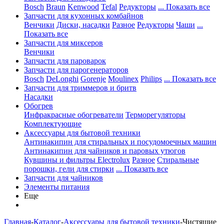
Bosch
Braun
Kenwood
Tefal
Редукторы
... Показать все
Запчасти для кухонных комбайнов
Венчики
Диски, насадки
Разное
Редукторы
Чаши
...
Показать все
Запчасти для миксеров
Венчики
Запчасти для пароварок
Запчасти для парогенераторов
Bosch
DeLonghi
Gorenje
Moulinex
Philips
... Показать все
Запчасти для триммеров и бритв
Насадки
Обогрев
Инфракрасные обогреватели
Терморегуляторы
Комплектующие
Аксессуары для бытовой техники
Антинакипин для стиральных и посудомоечных машин
Антинакипин для чайников и паровых утюгов
Кувшины и фильтры Electrolux
Разное
Стиральные
порошки, гели для стирки
... Показать все
Запчасти для чайников
Элементы питания
Еще
Главная
-
Каталог
-
Аксессуары для бытовой техники
-
Чистящие