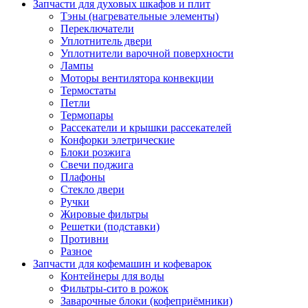
Запчасти для духовых шкафов и плит
Тэны (нагревательные элементы)
Переключатели
Уплотнитель двери
Уплотнители варочной поверхности
Лампы
Моторы вентилятора конвекции
Термостаты
Петли
Термопары
Рассекатели и крышки рассекателей
Конфорки элетрические
Блоки розжига
Свечи поджига
Плафоны
Стекло двери
Ручки
Жировые фильтры
Решетки (подставки)
Противни
Разное
Запчасти для кофемашин и кофеварок
Контейнеры для воды
Фильтры-сито в рожок
Заварочные блоки (кофеприёмники)