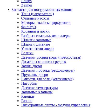
Philips
Zelmer
Запчасти для посудомоечных машин
Тэны (нагреватели)
Сливные насосы
Моторы - насосы циркуляции
Фильтры
Корзины и лотки
Разбрызгивателы, импеллеры
Шланги заливные
Шланги сливные
Уплотнители двери
Ролики
Датчики уровня воды (прессостаты)
Дозаторы моющих средств
Замки двери
Датчики протока (расходомеры)
Пружины двери
Ёмкости для соли (контейнеры)
Патрубки
Датчики температуры
Заливные клапаны
Кнопки
Разное
Электронные платы - модули управления