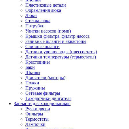
Пластиковые детали
Обрамления люка
Люки
Стекла люка
Патрубки
Улитки насосов (помп)
Крышки фильтра, фильтр насоса
Заливные шланги и аквастопы
Сливные шланги
Датчики уровня воды (прессостаты)
Датчики температуры (термостаты)
Крестовины
Баки
Шкивы
Двигатели (моторы)
Ножки
Пружины
Сетевые фильтры
Таходатчики двигателя
Запчасти для холодильников
Ручки двери
Фильтры
Термостаты
Лампочки