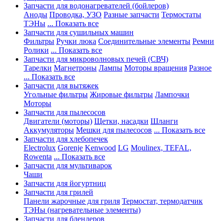
Запчасти для водонагревателей (бойлеров)
Аноды
Проводка, УЗО
Разные запчасти
Термостаты
ТЭНы
... Показать все
Запчасти для сушильных машин
Фильтры
Ручки люка
Соединительные элементы
Ремни
Ролики
... Показать все
Запчасти для микроволновых печей (СВЧ)
Тарелки
Магнетроны
Лампы
Моторы вращения
Разное
... Показать все
Запчасти для вытяжек
Угольные фильтры
Жировые фильтры
Лампочки
Моторы
Запчасти для пылесосов
Двигатели (моторы)
Щетки, насадки
Шланги
Аккумуляторы
Мешки для пылесосов
... Показать все
Запчасти для хлебопечек
Electrolux
Gorenje
Kenwood
LG
Moulinex, TEFAL,
Rowenta
... Показать все
Запчасти для мультиварок
Чаши
Запчасти для йогуртниц
Запчасти для грилей
Панели жарочные для гриля
Термостат, термодатчик
ТЭНы (нагревательные элементы)
Запчасти для блендеров