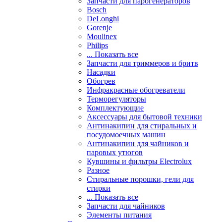
Запчасти для парогенераторов
Bosch
DeLonghi
Gorenje
Moulinex
Philips
... Показать все
Запчасти для триммеров и бритв
Насадки
Обогрев
Инфракрасные обогреватели
Терморегуляторы
Комплектующие
Аксессуары для бытовой техники
Антинакипин для стиральных и
посудомоечных машин
Антинакипин для чайников и
паровых утюгов
Кувшины и фильтры Electrolux
Разное
Стиральные порошки, гели для
стирки
... Показать все
Запчасти для чайников
Элементы питания