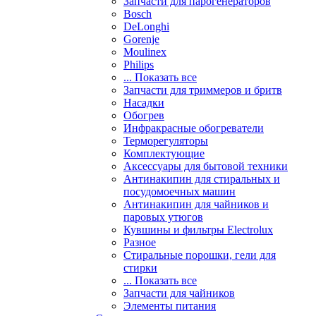
Запчасти для парогенераторов
Bosch
DeLonghi
Gorenje
Moulinex
Philips
... Показать все
Запчасти для триммеров и бритв
Насадки
Обогрев
Инфракрасные обогреватели
Терморегуляторы
Комплектующие
Аксессуары для бытовой техники
Антинакипин для стиральных и
посудомоечных машин
Антинакипин для чайников и
паровых утюгов
Кувшины и фильтры Electrolux
Разное
Стиральные порошки, гели для
стирки
... Показать все
Запчасти для чайников
Элементы питания