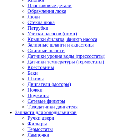
Пластиковые детали
Обрамления люка
Люки
Стекла люка
Патрубки
Улитки насосов (помп)
Крышки фильтра, фильтр насоса
Заливные шланги и аквастопы
Сливные шланги
Датчики уровня воды (прессостаты)
Датчики температуры (термостаты)
Крестовины
Баки
Шкивы
Двигатели (моторы)
Ножки
Пружины
Сетевые фильтры
Таходатчики двигателя
Запчасти для холодильников
Ручки двери
Фильтры
Термостаты
Лампочки