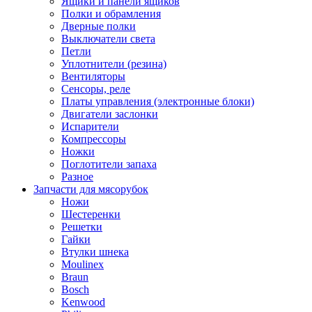
Ящики и панели ящиков
Полки и обрамления
Дверные полки
Выключатели света
Петли
Уплотнители (резина)
Вентиляторы
Сенсоры, реле
Платы управления (электронные блоки)
Двигатели заслонки
Испарители
Компрессоры
Ножки
Поглотители запаха
Разное
Запчасти для мясорубок
Ножи
Шестеренки
Решетки
Гайки
Втулки шнека
Moulinex
Braun
Bosch
Kenwood