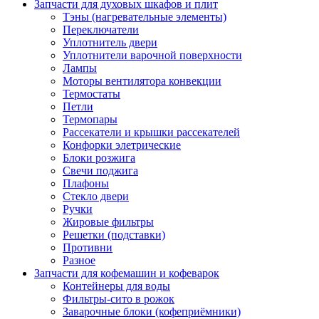
Запчасти для духовых шкафов и плит
Тэны (нагревательные элементы)
Переключатели
Уплотнитель двери
Уплотнители варочной поверхности
Лампы
Моторы вентилятора конвекции
Термостаты
Петли
Термопары
Рассекатели и крышки рассекателей
Конфорки элетрические
Блоки розжига
Свечи поджига
Плафоны
Стекло двери
Ручки
Жировые фильтры
Решетки (подставки)
Противни
Разное
Запчасти для кофемашин и кофеварок
Контейнеры для воды
Фильтры-сито в рожок
Заварочные блоки (кофеприёмники)