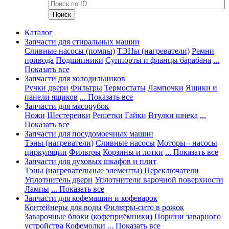
Каталог
Запчасти для стиральных машин
Сливные насосы (помпы)
ТЭНы (нагреватели)
Ремни
привода
Подшипники
Суппорты и фланцы барабана
...
Показать все
Запчасти для холодильников
Ручки двери
Фильтры
Термостаты
Лампочки
Ящики и
панели ящиков
... Показать все
Запчасти для мясорубок
Ножи
Шестеренки
Решетки
Гайки
Втулки шнека
...
Показать все
Запчасти для посудомоечных машин
Тэны (нагреватели)
Сливные насосы
Моторы - насосы
циркуляции
Фильтры
Корзины и лотки
... Показать все
Запчасти для духовых шкафов и плит
Тэны (нагревательные элементы)
Переключатели
Уплотнитель двери
Уплотнители варочной поверхности
Лампы
... Показать все
Запчасти для кофемашин и кофеварок
Контейнеры для воды
Фильтры-сито в рожок
Заварочные блоки (кофеприёмники)
Поршни заварного
устройства
Кофемолки
... Показать все