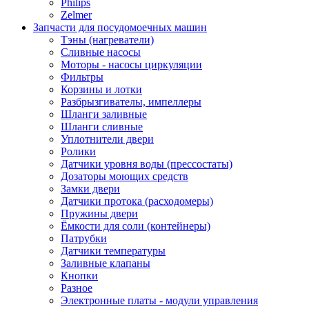
Philips
Zelmer
Запчасти для посудомоечных машин
Тэны (нагреватели)
Сливные насосы
Моторы - насосы циркуляции
Фильтры
Корзины и лотки
Разбрызгивателы, импеллеры
Шланги заливные
Шланги сливные
Уплотнители двери
Ролики
Датчики уровня воды (прессостаты)
Дозаторы моющих средств
Замки двери
Датчики протока (расходомеры)
Пружины двери
Ёмкости для соли (контейнеры)
Патрубки
Датчики температуры
Заливные клапаны
Кнопки
Разное
Электронные платы - модули управления