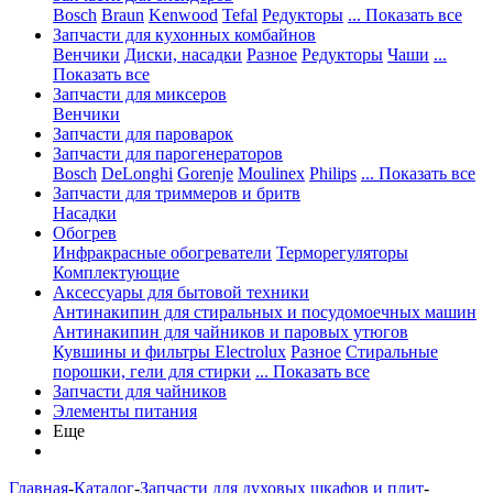
Bosch
Braun
Kenwood
Tefal
Редукторы
... Показать все
Запчасти для кухонных комбайнов
Венчики
Диски, насадки
Разное
Редукторы
Чаши
...
Показать все
Запчасти для миксеров
Венчики
Запчасти для пароварок
Запчасти для парогенераторов
Bosch
DeLonghi
Gorenje
Moulinex
Philips
... Показать все
Запчасти для триммеров и бритв
Насадки
Обогрев
Инфракрасные обогреватели
Терморегуляторы
Комплектующие
Аксессуары для бытовой техники
Антинакипин для стиральных и посудомоечных машин
Антинакипин для чайников и паровых утюгов
Кувшины и фильтры Electrolux
Разное
Стиральные
порошки, гели для стирки
... Показать все
Запчасти для чайников
Элементы питания
Еще
Главная
-
Каталог
-
Запчасти для духовых шкафов и плит
-