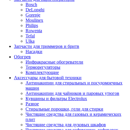
Bosch
DeLonghi
Gorenje
Moulinex
Philips
Rowenta
Tefal
Ulka
Запчасти для триммеров и бритв
Насадки
Обогрев
Инфракрасные обогреватели
Терморегуляторы
Комплектующие
Аксессуары для бытовой техники
Антинакипин для стиральных и посудомоечных
машин
Антинакипин для чайников и паровых утюгов
Кувшины и фильтры Electrolux
Разное
Стиральные порошки, гели для стирки
Чистящие средства для газовых и керамических
плит
Чистящие средства для духовых шкафов
Чистящие средства для кофемашин, кофеварок