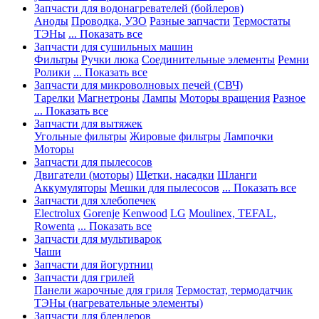
Запчасти для водонагревателей (бойлеров)
Аноды
Проводка, УЗО
Разные запчасти
Термостаты
ТЭНы
... Показать все
Запчасти для сушильных машин
Фильтры
Ручки люка
Соединительные элементы
Ремни
Ролики
... Показать все
Запчасти для микроволновых печей (СВЧ)
Тарелки
Магнетроны
Лампы
Моторы вращения
Разное
... Показать все
Запчасти для вытяжек
Угольные фильтры
Жировые фильтры
Лампочки
Моторы
Запчасти для пылесосов
Двигатели (моторы)
Щетки, насадки
Шланги
Аккумуляторы
Мешки для пылесосов
... Показать все
Запчасти для хлебопечек
Electrolux
Gorenje
Kenwood
LG
Moulinex, TEFAL,
Rowenta
... Показать все
Запчасти для мультиварок
Чаши
Запчасти для йогуртниц
Запчасти для грилей
Панели жарочные для гриля
Термостат, термодатчик
ТЭНы (нагревательные элементы)
Запчасти для блендеров