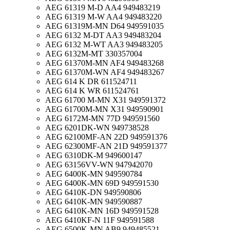
AEG 61319 M-D AA4 949483219
AEG 61319 M-W AA4 949483220
AEG 61319M-MN D64 949591035
AEG 6132 M-DT AA3 949483204
AEG 6132 M-WT AA3 949483205
AEG 6132M-MT 330357004
AEG 61370M-MN AF4 949483268
AEG 61370M-WN AF4 949483267
AEG 614 K DR 611524711
AEG 614 K WR 611524761
AEG 61700 M-MN X31 949591372
AEG 61700M-MN X31 949590901
AEG 6172M-MN 77D 949591560
AEG 6201DK-WN 949738528
AEG 62100MF-AN 22D 949591376
AEG 62300MF-AN 21D 949591377
AEG 6310DK-M 949600147
AEG 63156VV-WN 947942070
AEG 6400K-MN 949590784
AEG 6400K-MN 69D 949591530
AEG 6410K-DN 949590806
AEG 6410K-MN 949590887
AEG 6410K-MN 16D 949591528
AEG 6410KF-N 11F 949591588
AEG 6500K-MN AB9 949485521