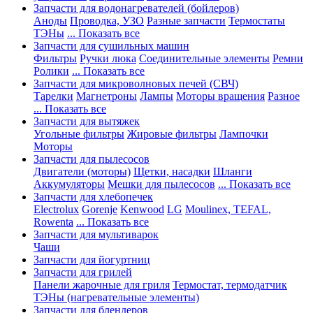
Запчасти для водонагревателей (бойлеров)
Аноды
Проводка, УЗО
Разные запчасти
Термостаты
ТЭНы
... Показать все
Запчасти для сушильных машин
Фильтры
Ручки люка
Соединительные элементы
Ремни
Ролики
... Показать все
Запчасти для микроволновых печей (СВЧ)
Тарелки
Магнетроны
Лампы
Моторы вращения
Разное
... Показать все
Запчасти для вытяжек
Угольные фильтры
Жировые фильтры
Лампочки
Моторы
Запчасти для пылесосов
Двигатели (моторы)
Щетки, насадки
Шланги
Аккумуляторы
Мешки для пылесосов
... Показать все
Запчасти для хлебопечек
Electrolux
Gorenje
Kenwood
LG
Moulinex, TEFAL,
Rowenta
... Показать все
Запчасти для мультиварок
Чаши
Запчасти для йогуртниц
Запчасти для грилей
Панели жарочные для гриля
Термостат, термодатчик
ТЭНы (нагревательные элементы)
Запчасти для блендеров