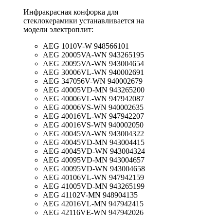
Инфракрасная конфорка для
стеклокерамики устанавливается на
модели электроплит:
AEG 1010V-W 948566101
AEG 20005VA-WN 943265195
AEG 20095VA-WN 943004654
AEG 30006VL-WN 940002691
AEG 347056V-WN 940002679
AEG 40005VD-MN 943265200
AEG 40006VL-WN 947942087
AEG 40006VS-WN 940002635
AEG 40016VL-WN 947942207
AEG 40016VS-WN 940002050
AEG 40045VA-WN 943004322
AEG 40045VD-MN 943004415
AEG 40045VD-WN 943004324
AEG 40095VD-MN 943004657
AEG 40095VD-WN 943004658
AEG 40106VL-WN 947942159
AEG 41005VD-MN 943265199
AEG 41102V-MN 948904135
AEG 42016VL-MN 947942415
AEG 42116VE-WN 947942026