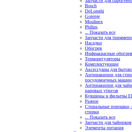
Запчасти для парогене
Bosch
DeLonghi
Gorenje
Moulinex
Philips
... Показать все
Запчасти для триммеро
Насадки
Обогрев
Инфракрасные обогрев
Терморегуляторы
Комплектующие
Аксессуары для бытов
Антинакипин для стир
посудомоечных машин
Антинакипин для чайн
паровых утюгов
Кувшины и фильтры Ele
Разное
Стиральные порошки, 
стирки
... Показать все
Запчасти для чайников
Элементы питания