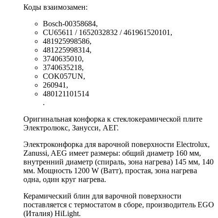
Коды взаимозамен:
Bosch-00358684,
CU65611 / 1652032832 / 461961520101,
481925998586,
481225998314,
3740635010,
3740635218,
COK057UN,
260941,
480121101514
.
Оригинальная конфорка к стеклокерамической плите
Электролюкс, Занусси, АЕГ.
Электроконфорка для варочной поверхности Electrolux,
Zanussi, AEG имеет размеры: общий диаметр 160 мм,
внутренний диаметр (спираль, зона нагрева) 145 мм, 140
мм. Мощность 1200 W (Ватт), простая, зона нагрева
одна, один круг нагрева.
Керамический блин для варочной поверхности
поставляется с термостатом в сборе, производитель EGO
(Италия) HiLight.