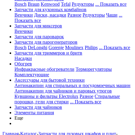
Bosch
Braun
Kenwood
Tefal
Редукторы
... Показать все
Запчасти для кухонных комбайнов
Венчики
Диски, насадки
Разное
Редукторы
Чаши
...
Показать все
Запчасти для миксеров
Венчики
Запчасти для пароварок
Запчасти для парогенераторов
Bosch
DeLonghi
Gorenje
Moulinex
Philips
... Показать все
Запчасти для триммеров и бритв
Насадки
Обогрев
Инфракрасные обогреватели
Терморегуляторы
Комплектующие
Аксессуары для бытовой техники
Антинакипин для стиральных и посудомоечных машин
Антинакипин для чайников и паровых утюгов
Кувшины и фильтры Electrolux
Разное
Стиральные
порошки, гели для стирки
... Показать все
Запчасти для чайников
Элементы питания
Еще
Главная
-
Каталог
-
Запчасти для духовых шкафов и плит
-