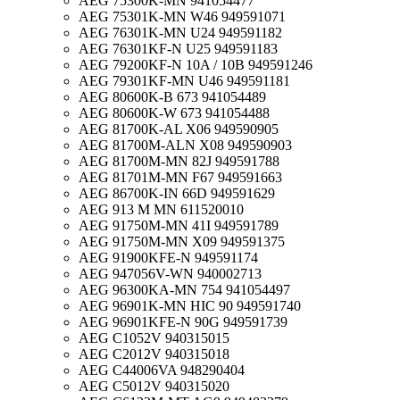
AEG 75300K-MN 941054477
AEG 75301K-MN W46 949591071
AEG 76301K-MN U24 949591182
AEG 76301KF-N U25 949591183
AEG 79200KF-N 10A / 10B 949591246
AEG 79301KF-MN U46 949591181
AEG 80600K-B 673 941054489
AEG 80600K-W 673 941054488
AEG 81700K-AL X06 949590905
AEG 81700M-ALN X08 949590903
AEG 81700M-MN 82J 949591788
AEG 81701M-MN F67 949591663
AEG 86700K-IN 66D 949591629
AEG 913 M MN 611520010
AEG 91750M-MN 41I 949591789
AEG 91750M-MN X09 949591375
AEG 91900KFE-N 949591174
AEG 947056V-WN 940002713
AEG 96300KA-MN 754 941054497
AEG 96901K-MN HIC 90 949591740
AEG 96901KFE-N 90G 949591739
AEG C1052V 940315015
AEG C2012V 940315018
AEG C44006VA 948290404
AEG C5012V 940315020