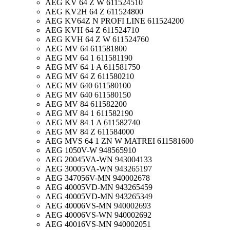
AEG KV 64 Z W 611524510
AEG KV2H 64 Z 611524800
AEG KV64Z N PROFI LINE 611524200
AEG KVH 64 Z 611524710
AEG KVH 64 Z W 611524760
AEG MV 64 611581800
AEG MV 64 1 611581190
AEG MV 64 1 A 611581750
AEG MV 64 Z 611580210
AEG MV 640 611580100
AEG MV 640 611580150
AEG MV 84 611582200
AEG MV 84 1 611582190
AEG MV 84 1 A 611582740
AEG MV 84 Z 611584000
AEG MVS 64 1 ZN W MATREI 611581600
AEG 1050V-W 948565910
AEG 20045VA-WN 943004133
AEG 30005VA-WN 943265197
AEG 347056V-MN 940002678
AEG 40005VD-MN 943265459
AEG 40005VD-MN 943265349
AEG 40006VS-MN 940002693
AEG 40006VS-WN 940002692
AEG 40016VS-MN 940002051