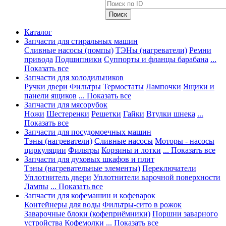
Каталог
Запчасти для стиральных машин
Сливные насосы (помпы)
ТЭНы (нагреватели)
Ремни
привода
Подшипники
Суппорты и фланцы барабана
...
Показать все
Запчасти для холодильников
Ручки двери
Фильтры
Термостаты
Лампочки
Ящики и
панели ящиков
... Показать все
Запчасти для мясорубок
Ножи
Шестеренки
Решетки
Гайки
Втулки шнека
...
Показать все
Запчасти для посудомоечных машин
Тэны (нагреватели)
Сливные насосы
Моторы - насосы
циркуляции
Фильтры
Корзины и лотки
... Показать все
Запчасти для духовых шкафов и плит
Тэны (нагревательные элементы)
Переключатели
Уплотнитель двери
Уплотнители варочной поверхности
Лампы
... Показать все
Запчасти для кофемашин и кофеварок
Контейнеры для воды
Фильтры-сито в рожок
Заварочные блоки (кофеприёмники)
Поршни заварного
устройства
Кофемолки
... Показать все