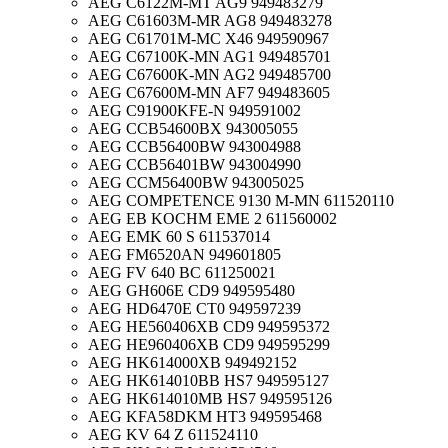
AEG C6122M-MT AG9 949483279
AEG C61603M-MR AG8 949483278
AEG C61701M-MC X46 949590967
AEG C67100K-MN AG1 949485701
AEG C67600K-MN AG2 949485700
AEG C67600M-MN AF7 949483605
AEG C91900KFE-N 949591002
AEG CCB54600BX 943005055
AEG CCB56400BW 943004988
AEG CCB56401BW 943004990
AEG CCM56400BW 943005025
AEG COMPETENCE 9130 M-MN 611520110
AEG EB KOCHM EME 2 611560002
AEG EMK 60 S 611537014
AEG FM6520AN 949601805
AEG FV 640 BC 611250021
AEG GH606E CD9 949595480
AEG HD6470E CT0 949597239
AEG HE560406XB CD9 949595372
AEG HE960406XB CD9 949595299
AEG HK614000XB 949492152
AEG HK614010BB HS7 949595127
AEG HK614010MB HS7 949595126
AEG KFA58DKM HT3 949595468
AEG KV 64 Z 611524110