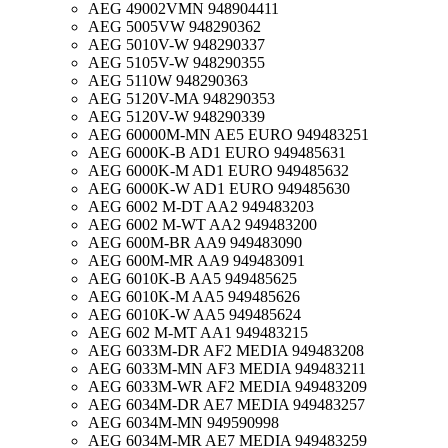
AEG 49002VMN 948904411
AEG 5005VW 948290362
AEG 5010V-W 948290337
AEG 5105V-W 948290355
AEG 5110W 948290363
AEG 5120V-MA 948290353
AEG 5120V-W 948290339
AEG 60000M-MN AE5 EURO 949483251
AEG 6000K-B AD1 EURO 949485631
AEG 6000K-M AD1 EURO 949485632
AEG 6000K-W AD1 EURO 949485630
AEG 6002 M-DT AA2 949483203
AEG 6002 M-WT AA2 949483200
AEG 600M-BR AA9 949483090
AEG 600M-MR AA9 949483091
AEG 6010K-B AA5 949485625
AEG 6010K-M AA5 949485626
AEG 6010K-W AA5 949485624
AEG 602 M-MT AA1 949483215
AEG 6033M-DR AF2 MEDIA 949483208
AEG 6033M-MN AF3 MEDIA 949483211
AEG 6033M-WR AF2 MEDIA 949483209
AEG 6034M-DR AE7 MEDIA 949483257
AEG 6034M-MN 949590998
AEG 6034M-MR AE7 MEDIA 949483259