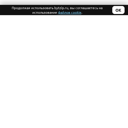
на обновление каталога
Продолжая использовать bytzip.ru, вы соглашаетесь на
ОК
использование
файлов cookie
.
+7 (499) 390-94-61
+7 (926) 458-63-33
2010-2026 © «БытЗип»
Компания
Запчасти для бытовой
Информация
техники с доставкой
Помощь
Политика
конфиденциальности
Данный интернет-сайт носит исключительно информационный
характер и ни при каких условиях не является публичной офертой,
определяемой положениями Статьи 437 (2) Гражданского кодекса РФ.