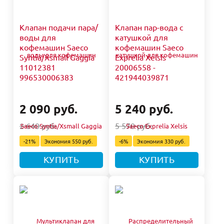
Клапан подачи пара/
Клапан пар-вода с
воды для
катушкой для
кофемашин Saeco
кофемашин Saeco
Syntia/Xsmall Gaggia
Exprelia Xelsis
11012381
20006558 -
996530006383
421944039871
2 090 руб.
5 240 руб.
2 640 руб.
5 570 руб.
-21%
Экономия
550 руб.
-6%
Экономия
330 руб.
КУПИТЬ
КУПИТЬ