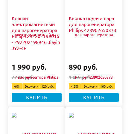
Клапан
Кнопка подачи пара
электромагнитный
для парогенератора
для парогенератора
Philips 423902650373
Philips 292202199016
- 292202198946 Jiayin
JYZ-4P
1 990 руб.
890 руб.
2 110 руб.
1 050 руб.
-6%
Экономия
120 руб.
-15%
Экономия
160 руб.
КУПИТЬ
КУПИТЬ