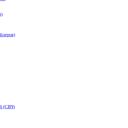
и)
ойлеров)
й (СВЧ)