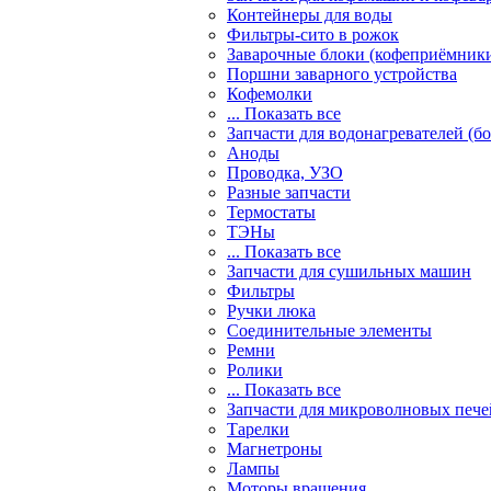
Контейнеры для воды
Фильтры-сито в рожок
Заварочные блоки (кофеприёмник
Поршни заварного устройства
Кофемолки
... Показать все
Запчасти для водонагревателей (б
Аноды
Проводка, УЗО
Разные запчасти
Термостаты
ТЭНы
... Показать все
Запчасти для сушильных машин
Фильтры
Ручки люка
Соединительные элементы
Ремни
Ролики
... Показать все
Запчасти для микроволновых пече
Тарелки
Магнетроны
Лампы
Моторы вращения