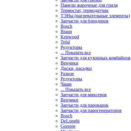
Панели жарочные для гриля
Термостат, термодатчик
ТЭНы (нагревательные элементы)
Запчасти для блендеров
Bosch
Braun
Kenwood
Tefal
Редукторы
... Показать все
Запчасти для кухонных комбайнов
Венчики
Диски, насадки
Разное
Редукторы
Чаши
... Показать все
Запчасти для миксеров
Венчики
Запчасти для пароварок
Запчасти для парогенераторов
Bosch
DeLonghi
Gorenje