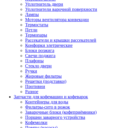
Уплотнитель двери
Уплотнители варочной поверхности
Лампы
Моторы вентилятора конвекции
Термостаты
Петли
Термопары
Рассекатели и крышки рассекателей
Конфорки элетрические
Блоки розжига
Свечи поджига
Плафоны
Стекло двери
Ручки
Жировые фильтры
Решетки (подставки)
Противни
Разное
Запчасти для кофемашин и кофеварок
Контейнеры для воды
Фильтры-сито в рожок
Заварочные блоки (кофеприёмники)
Поршни заварного устройства
Кофемолки
Помпы (насосы)