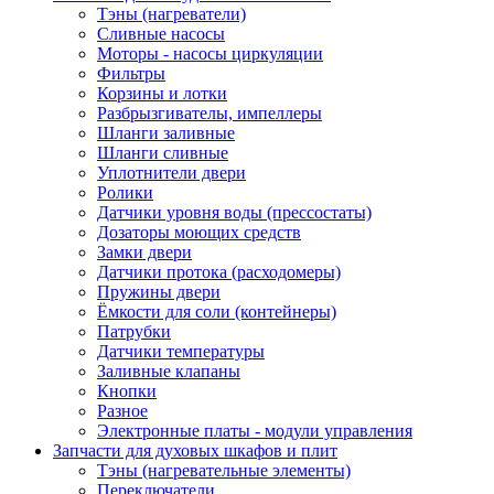
Тэны (нагреватели)
Сливные насосы
Моторы - насосы циркуляции
Фильтры
Корзины и лотки
Разбрызгивателы, импеллеры
Шланги заливные
Шланги сливные
Уплотнители двери
Ролики
Датчики уровня воды (прессостаты)
Дозаторы моющих средств
Замки двери
Датчики протока (расходомеры)
Пружины двери
Ёмкости для соли (контейнеры)
Патрубки
Датчики температуры
Заливные клапаны
Кнопки
Разное
Электронные платы - модули управления
Запчасти для духовых шкафов и плит
Тэны (нагревательные элементы)
Переключатели