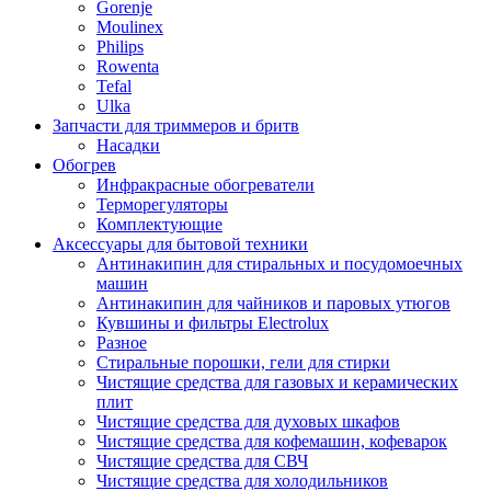
Gorenje
Moulinex
Philips
Rowenta
Tefal
Ulka
Запчасти для триммеров и бритв
Насадки
Обогрев
Инфракрасные обогреватели
Терморегуляторы
Комплектующие
Аксессуары для бытовой техники
Антинакипин для стиральных и посудомоечных
машин
Антинакипин для чайников и паровых утюгов
Кувшины и фильтры Electrolux
Разное
Стиральные порошки, гели для стирки
Чистящие средства для газовых и керамических
плит
Чистящие средства для духовых шкафов
Чистящие средства для кофемашин, кофеварок
Чистящие средства для СВЧ
Чистящие средства для холодильников