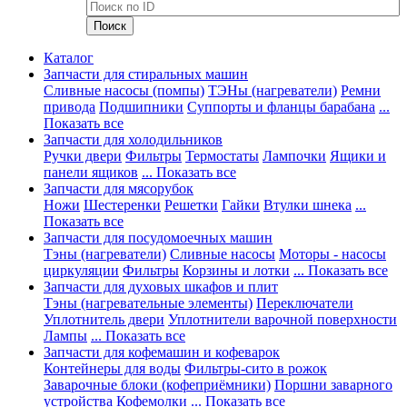
Каталог
Запчасти для стиральных машин
Сливные насосы (помпы)
ТЭНы (нагреватели)
Ремни
привода
Подшипники
Суппорты и фланцы барабана
...
Показать все
Запчасти для холодильников
Ручки двери
Фильтры
Термостаты
Лампочки
Ящики и
панели ящиков
... Показать все
Запчасти для мясорубок
Ножи
Шестеренки
Решетки
Гайки
Втулки шнека
...
Показать все
Запчасти для посудомоечных машин
Тэны (нагреватели)
Сливные насосы
Моторы - насосы
циркуляции
Фильтры
Корзины и лотки
... Показать все
Запчасти для духовых шкафов и плит
Тэны (нагревательные элементы)
Переключатели
Уплотнитель двери
Уплотнители варочной поверхности
Лампы
... Показать все
Запчасти для кофемашин и кофеварок
Контейнеры для воды
Фильтры-сито в рожок
Заварочные блоки (кофеприёмники)
Поршни заварного
устройства
Кофемолки
... Показать все