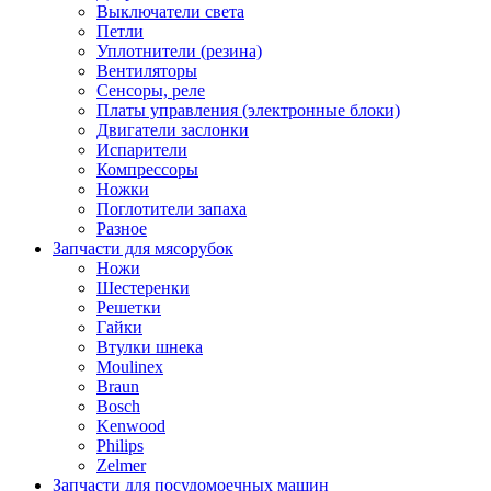
Выключатели света
Петли
Уплотнители (резина)
Вентиляторы
Сенсоры, реле
Платы управления (электронные блоки)
Двигатели заслонки
Испарители
Компрессоры
Ножки
Поглотители запаха
Разное
Запчасти для мясорубок
Ножи
Шестеренки
Решетки
Гайки
Втулки шнека
Moulinex
Braun
Bosch
Kenwood
Philips
Zelmer
Запчасти для посудомоечных машин