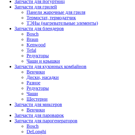
Запчасти для йогуртниц
Запчасти для грилей
Панели жарочные для гриля
Термостат, термодатчик
ТЭНы (нагревательные элементы)
Запчасти для блендеров
Bosch
Braun
Kenwood
Tefal
Редукторы
Чаши и крышки
Запчасти для кухонных комбайнов
Венчики
Диски, насадки
Разное
Редукторы
Чаши
Шестерни
Запчасти для миксеров
Венчики
Запчасти для пароварок
Запчасти для парогенераторов
Bosch
DeLonghi