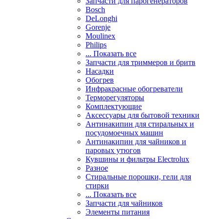
Запчасти для парогенераторов
Bosch
DeLonghi
Gorenje
Moulinex
Philips
... Показать все
Запчасти для триммеров и бритв
Насадки
Обогрев
Инфракрасные обогреватели
Терморегуляторы
Комплектующие
Аксессуары для бытовой техники
Антинакипин для стиральных и
посудомоечных машин
Антинакипин для чайников и
паровых утюгов
Кувшины и фильтры Electrolux
Разное
Стиральные порошки, гели для
стирки
... Показать все
Запчасти для чайников
Элементы питания