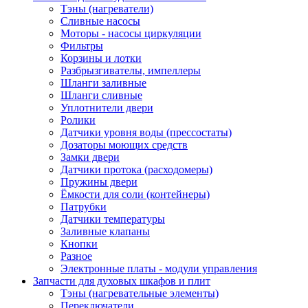
Тэны (нагреватели)
Сливные насосы
Моторы - насосы циркуляции
Фильтры
Корзины и лотки
Разбрызгивателы, импеллеры
Шланги заливные
Шланги сливные
Уплотнители двери
Ролики
Датчики уровня воды (прессостаты)
Дозаторы моющих средств
Замки двери
Датчики протока (расходомеры)
Пружины двери
Ёмкости для соли (контейнеры)
Патрубки
Датчики температуры
Заливные клапаны
Кнопки
Разное
Электронные платы - модули управления
Запчасти для духовых шкафов и плит
Тэны (нагревательные элементы)
Переключатели