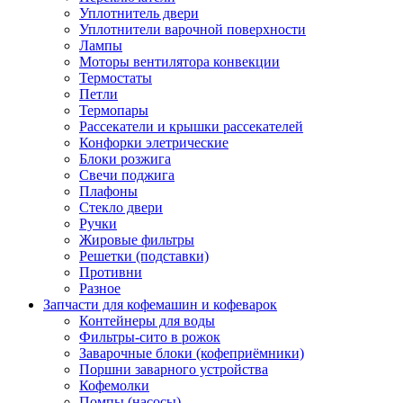
Уплотнитель двери
Уплотнители варочной поверхности
Лампы
Моторы вентилятора конвекции
Термостаты
Петли
Термопары
Рассекатели и крышки рассекателей
Конфорки элетрические
Блоки розжига
Свечи поджига
Плафоны
Стекло двери
Ручки
Жировые фильтры
Решетки (подставки)
Противни
Разное
Запчасти для кофемашин и кофеварок
Контейнеры для воды
Фильтры-сито в рожок
Заварочные блоки (кофеприёмники)
Поршни заварного устройства
Кофемолки
Помпы (насосы)