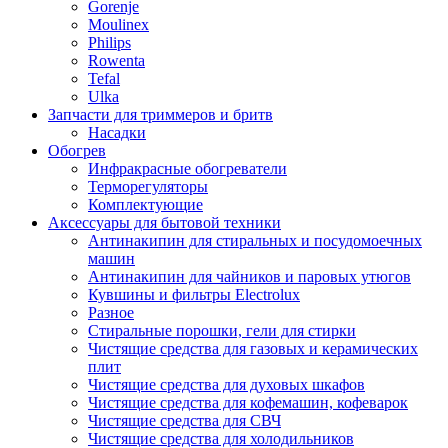
Gorenje
Moulinex
Philips
Rowenta
Tefal
Ulka
Запчасти для триммеров и бритв
Насадки
Обогрев
Инфракрасные обогреватели
Терморегуляторы
Комплектующие
Аксессуары для бытовой техники
Антинакипин для стиральных и посудомоечных
машин
Антинакипин для чайников и паровых утюгов
Кувшины и фильтры Electrolux
Разное
Стиральные порошки, гели для стирки
Чистящие средства для газовых и керамических
плит
Чистящие средства для духовых шкафов
Чистящие средства для кофемашин, кофеварок
Чистящие средства для СВЧ
Чистящие средства для холодильников