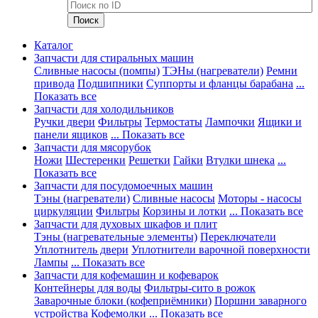
Каталог
Запчасти для стиральных машин
Сливные насосы (помпы)
ТЭНы (нагреватели)
Ремни
привода
Подшипники
Суппорты и фланцы барабана
...
Показать все
Запчасти для холодильников
Ручки двери
Фильтры
Термостаты
Лампочки
Ящики и
панели ящиков
... Показать все
Запчасти для мясорубок
Ножи
Шестеренки
Решетки
Гайки
Втулки шнека
...
Показать все
Запчасти для посудомоечных машин
Тэны (нагреватели)
Сливные насосы
Моторы - насосы
циркуляции
Фильтры
Корзины и лотки
... Показать все
Запчасти для духовых шкафов и плит
Тэны (нагревательные элементы)
Переключатели
Уплотнитель двери
Уплотнители варочной поверхности
Лампы
... Показать все
Запчасти для кофемашин и кофеварок
Контейнеры для воды
Фильтры-сито в рожок
Заварочные блоки (кофеприёмники)
Поршни заварного
устройства
Кофемолки
... Показать все