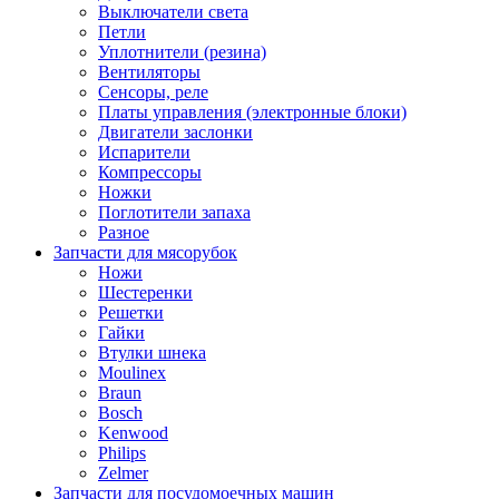
Выключатели света
Петли
Уплотнители (резина)
Вентиляторы
Сенсоры, реле
Платы управления (электронные блоки)
Двигатели заслонки
Испарители
Компрессоры
Ножки
Поглотители запаха
Разное
Запчасти для мясорубок
Ножи
Шестеренки
Решетки
Гайки
Втулки шнека
Moulinex
Braun
Bosch
Kenwood
Philips
Zelmer
Запчасти для посудомоечных машин