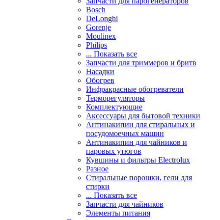
Запчасти для парогенераторов
Bosch
DeLonghi
Gorenje
Moulinex
Philips
... Показать все
Запчасти для триммеров и бритв
Насадки
Обогрев
Инфракрасные обогреватели
Терморегуляторы
Комплектующие
Аксессуары для бытовой техники
Антинакипин для стиральных и
посудомоечных машин
Антинакипин для чайников и
паровых утюгов
Кувшины и фильтры Electrolux
Разное
Стиральные порошки, гели для
стирки
... Показать все
Запчасти для чайников
Элементы питания