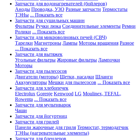
Запчасти для водонагревателей (бойлеров)
Аноды
Проводка, УЗО
Разные запчасти
Термостаты
ТЭНы
... Показать все
Запчасти для сушильных машин
Фильтры
Ручки люка
Соединительные элементы
Ремни
Ролики
... Показать все
Запчасти для микроволновых печей (СВЧ)
Тарелки
Магнетроны
Лампы
Моторы вращения
Разное
... Показать все
Запчасти для вытяжек
Угольные фильтры
Жировые фильтры
Лампочки
Моторы
Запчасти для пылесосов
Двигатели (моторы)
Щетки, насадки
Шланги
Аккумуляторы
Мешки для пылесосов
... Показать все
Запчасти для хлебопечек
Electrolux
Gorenje
Kenwood
LG
Moulinex, TEFAL,
Rowenta
... Показать все
Запчасти для мультиварок
Чаши
Запчасти для йогуртниц
Запчасти для грилей
Панели жарочные для гриля
Термостат, термодатчик
ТЭНы (нагревательные элементы)
Запчасти для блендеров