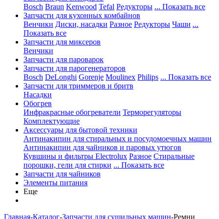
Bosch
Braun
Kenwood
Tefal
Редукторы
... Показать все
Запчасти для кухонных комбайнов
Венчики
Диски, насадки
Разное
Редукторы
Чаши
...
Показать все
Запчасти для миксеров
Венчики
Запчасти для пароварок
Запчасти для парогенераторов
Bosch
DeLonghi
Gorenje
Moulinex
Philips
... Показать все
Запчасти для триммеров и бритв
Насадки
Обогрев
Инфракрасные обогреватели
Терморегуляторы
Комплектующие
Аксессуары для бытовой техники
Антинакипин для стиральных и посудомоечных машин
Антинакипин для чайников и паровых утюгов
Кувшины и фильтры Electrolux
Разное
Стиральные
порошки, гели для стирки
... Показать все
Запчасти для чайников
Элементы питания
Еще
Главная
-
Каталог
-
Запчасти для сушильных машин
-
Ремни