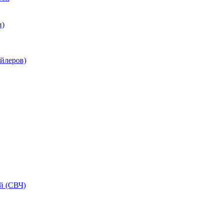
и)
ойлеров)
й (СВЧ)