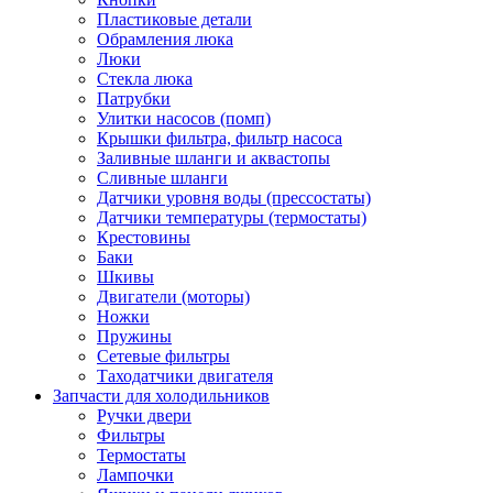
Пластиковые детали
Обрамления люка
Люки
Стекла люка
Патрубки
Улитки насосов (помп)
Крышки фильтра, фильтр насоса
Заливные шланги и аквастопы
Сливные шланги
Датчики уровня воды (прессостаты)
Датчики температуры (термостаты)
Крестовины
Баки
Шкивы
Двигатели (моторы)
Ножки
Пружины
Сетевые фильтры
Таходатчики двигателя
Запчасти для холодильников
Ручки двери
Фильтры
Термостаты
Лампочки