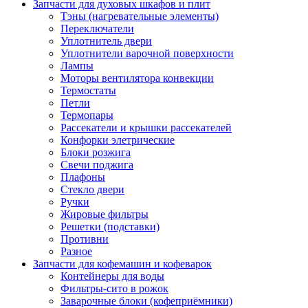
Запчасти для духовых шкафов и плит
Тэны (нагревательные элементы)
Переключатели
Уплотнитель двери
Уплотнители варочной поверхности
Лампы
Моторы вентилятора конвекции
Термостаты
Петли
Термопары
Рассекатели и крышки рассекателей
Конфорки элетрические
Блоки розжига
Свечи поджига
Плафоны
Стекло двери
Ручки
Жировые фильтры
Решетки (подставки)
Противни
Разное
Запчасти для кофемашин и кофеварок
Контейнеры для воды
Фильтры-сито в рожок
Заварочные блоки (кофеприёмники)