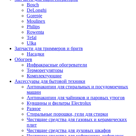
Bosch
DeLonghi
Gorenje
Moulinex
Philips
Rowenta
Tefal
Ulka
Запчасти для триммеров и бритв
Насадки
Обогрев
Инфракрасные обогреватели
Терморегуляторы
Комплектующие
Аксессуары для бытовой техники
Антинакипин для стиральных и посудомоечных
машин
Антинакипин для чайников и паровых утюгов
Кувшины и фильтры Electrolux
Разное
Стиральные порошки, гели для стирки
Чистящие средства для газовых и керамических
плит
Чистящие средства для духовых шкафов
Чистящие средства для кофемашин, кофеварок