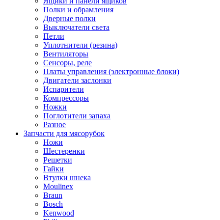
Ящики и панели ящиков
Полки и обрамления
Дверные полки
Выключатели света
Петли
Уплотнители (резина)
Вентиляторы
Сенсоры, реле
Платы управления (электронные блоки)
Двигатели заслонки
Испарители
Компрессоры
Ножки
Поглотители запаха
Разное
Запчасти для мясорубок
Ножи
Шестеренки
Решетки
Гайки
Втулки шнека
Moulinex
Braun
Bosch
Kenwood