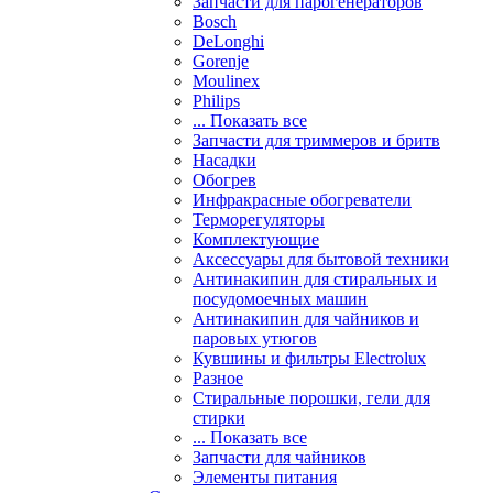
Запчасти для парогенераторов
Bosch
DeLonghi
Gorenje
Moulinex
Philips
... Показать все
Запчасти для триммеров и бритв
Насадки
Обогрев
Инфракрасные обогреватели
Терморегуляторы
Комплектующие
Аксессуары для бытовой техники
Антинакипин для стиральных и
посудомоечных машин
Антинакипин для чайников и
паровых утюгов
Кувшины и фильтры Electrolux
Разное
Стиральные порошки, гели для
стирки
... Показать все
Запчасти для чайников
Элементы питания