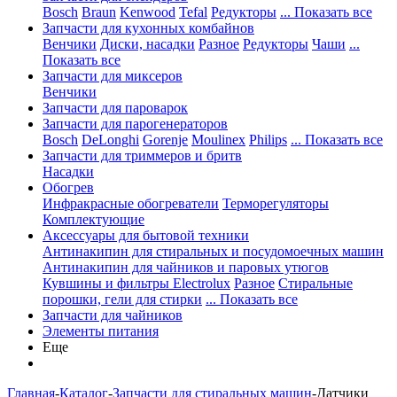
Bosch
Braun
Kenwood
Tefal
Редукторы
... Показать все
Запчасти для кухонных комбайнов
Венчики
Диски, насадки
Разное
Редукторы
Чаши
...
Показать все
Запчасти для миксеров
Венчики
Запчасти для пароварок
Запчасти для парогенераторов
Bosch
DeLonghi
Gorenje
Moulinex
Philips
... Показать все
Запчасти для триммеров и бритв
Насадки
Обогрев
Инфракрасные обогреватели
Терморегуляторы
Комплектующие
Аксессуары для бытовой техники
Антинакипин для стиральных и посудомоечных машин
Антинакипин для чайников и паровых утюгов
Кувшины и фильтры Electrolux
Разное
Стиральные
порошки, гели для стирки
... Показать все
Запчасти для чайников
Элементы питания
Еще
Главная
-
Каталог
-
Запчасти для стиральных машин
-
Датчики