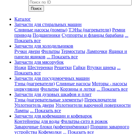
Каталог
Запчасти для стиральных машин
Сливные насосы (помпы)
ТЭНы (нагреватели)
Ремни
привода
Подшипники
Суппорты и фланцы барабана
...
Показать все
Запчасти для холодильников
Ручки двери
Фильтры
Термостаты
Лампочки
Ящики и
панели ящиков
... Показать все
Запчасти для мясорубок
Ножи
Шестеренки
Решетки
Гайки
Втулки шнека
...
Показать все
Запчасти для посудомоечных машин
Тэны (нагреватели)
Сливные насосы
Моторы - насосы
циркуляции
Фильтры
Корзины и лотки
... Показать все
Запчасти для духовых шкафов и плит
Тэны (нагревательные элементы)
Переключатели
Уплотнитель двери
Уплотнители варочной поверхности
Лампы
... Показать все
Запчасти для кофемашин и кофеварок
Контейнеры для воды
Фильтры-сито в рожок
Заварочные блоки (кофеприёмники)
Поршни заварного
устройства
Кофемолки
... Показать все