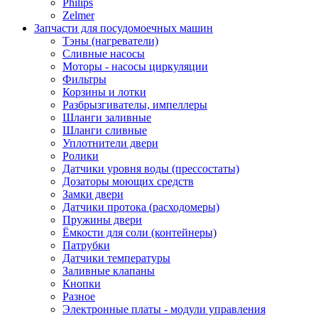
Philips
Zelmer
Запчасти для посудомоечных машин
Тэны (нагреватели)
Сливные насосы
Моторы - насосы циркуляции
Фильтры
Корзины и лотки
Разбрызгивателы, импеллеры
Шланги заливные
Шланги сливные
Уплотнители двери
Ролики
Датчики уровня воды (прессостаты)
Дозаторы моющих средств
Замки двери
Датчики протока (расходомеры)
Пружины двери
Ёмкости для соли (контейнеры)
Патрубки
Датчики температуры
Заливные клапаны
Кнопки
Разное
Электронные платы - модули управления