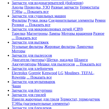
Запчасти для водонагревателей (бойлеров)
Аноды
Проводка, УЗО
Разные запчасти
Термостаты
ТЭНы
... Показать все
Запчасти для сушильных машин
Фильтры
Ручки люка
Соединительные элементы
Ремни
Ролики
... Показать все
Запчасти для микроволновых печей (СВЧ)
Тарелки
Магнетроны
Лампы
Моторы вращения
Разное
... Показать все
Запчасти для вытяжек
Угольные фильтры
Жировые фильтры
Лампочки
Моторы
Запчасти для пылесосов
Двигатели (моторы)
Щетки, насадки
Шланги
Аккумуляторы
Мешки для пылесосов
... Показать все
Запчасти для хлебопечек
Electrolux
Gorenje
Kenwood
LG
Moulinex, TEFAL,
Rowenta
... Показать все
Запчасти для мультиварок
Чаши
Запчасти для йогуртниц
Запчасти для грилей
Панели жарочные для гриля
Термостат, термодатчик
ТЭНы (нагревательные элементы)
Запчасти для блендеров