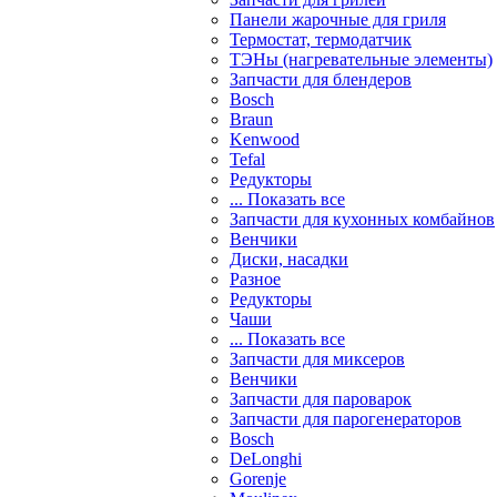
Панели жарочные для гриля
Термостат, термодатчик
ТЭНы (нагревательные элементы)
Запчасти для блендеров
Bosch
Braun
Kenwood
Tefal
Редукторы
... Показать все
Запчасти для кухонных комбайнов
Венчики
Диски, насадки
Разное
Редукторы
Чаши
... Показать все
Запчасти для миксеров
Венчики
Запчасти для пароварок
Запчасти для парогенераторов
Bosch
DeLonghi
Gorenje