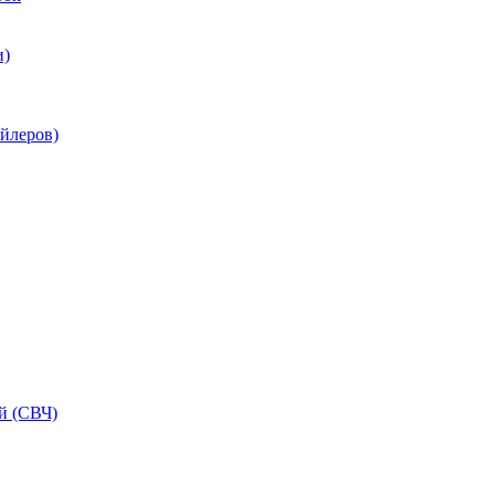
и)
ойлеров)
й (СВЧ)