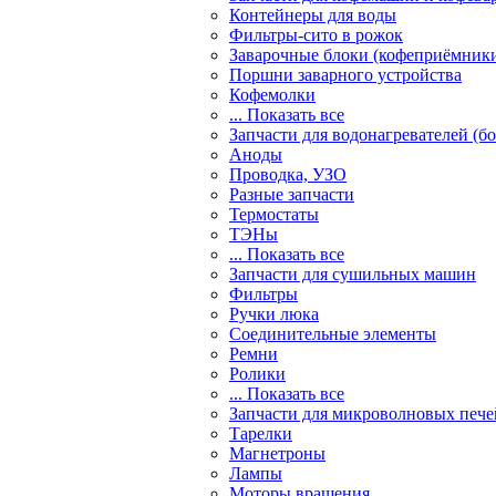
Контейнеры для воды
Фильтры-сито в рожок
Заварочные блоки (кофеприёмник
Поршни заварного устройства
Кофемолки
... Показать все
Запчасти для водонагревателей (б
Аноды
Проводка, УЗО
Разные запчасти
Термостаты
ТЭНы
... Показать все
Запчасти для сушильных машин
Фильтры
Ручки люка
Соединительные элементы
Ремни
Ролики
... Показать все
Запчасти для микроволновых пече
Тарелки
Магнетроны
Лампы
Моторы вращения