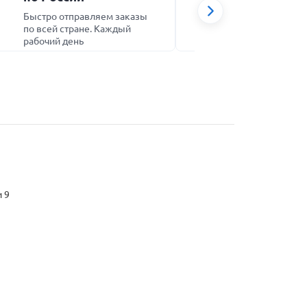
упаковка
Быстро отправляем заказы
Аккуратно у
по всей стране. Каждый
товары пере
рабочий день
и 9