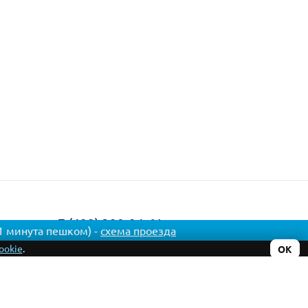
+7 (499) 390-94-61
 1 минута пешком) -
схема проезда
+7 (926) 458-63-33
ookie
.
ОК
Данный интернет-сайт носит исключительно
информационный характер и ни при каких условиях не