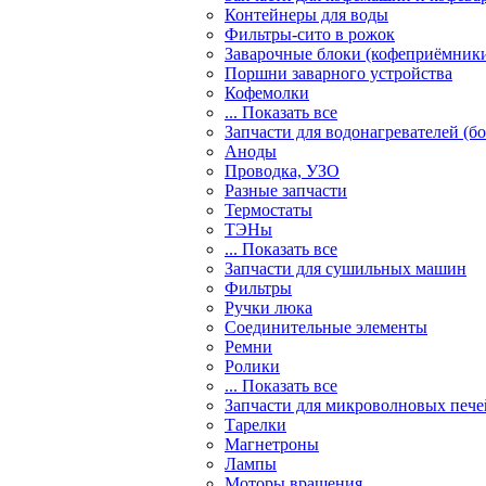
Контейнеры для воды
Фильтры-сито в рожок
Заварочные блоки (кофеприёмник
Поршни заварного устройства
Кофемолки
... Показать все
Запчасти для водонагревателей (б
Аноды
Проводка, УЗО
Разные запчасти
Термостаты
ТЭНы
... Показать все
Запчасти для сушильных машин
Фильтры
Ручки люка
Соединительные элементы
Ремни
Ролики
... Показать все
Запчасти для микроволновых пече
Тарелки
Магнетроны
Лампы
Моторы вращения