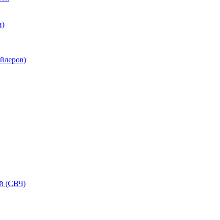
и)
ойлеров)
й (СВЧ)