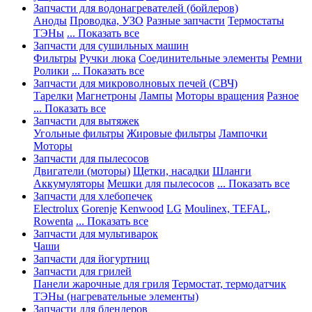
Запчасти для водонагревателей (бойлеров)
Аноды
Проводка, УЗО
Разные запчасти
Термостаты
ТЭНы
... Показать все
Запчасти для сушильных машин
Фильтры
Ручки люка
Соединительные элементы
Ремни
Ролики
... Показать все
Запчасти для микроволновых печей (СВЧ)
Тарелки
Магнетроны
Лампы
Моторы вращения
Разное
... Показать все
Запчасти для вытяжек
Угольные фильтры
Жировые фильтры
Лампочки
Моторы
Запчасти для пылесосов
Двигатели (моторы)
Щетки, насадки
Шланги
Аккумуляторы
Мешки для пылесосов
... Показать все
Запчасти для хлебопечек
Electrolux
Gorenje
Kenwood
LG
Moulinex, TEFAL,
Rowenta
... Показать все
Запчасти для мультиварок
Чаши
Запчасти для йогуртниц
Запчасти для грилей
Панели жарочные для гриля
Термостат, термодатчик
ТЭНы (нагревательные элементы)
Запчасти для блендеров