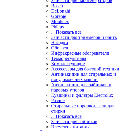
Запчасти для парогенераторов
Bosch
DeLonghi
Gorenje
Moulinex
Philips
... Показать все
Запчасти для триммеров и бритв
Насадки
Обогрев
Инфракрасные обогреватели
Терморегуляторы
Комплектующие
Аксессуары для бытовой техники
Антинакипин для стиральных и
посудомоечных машин
Антинакипин для чайников и
паровых утюгов
Кувшины и фильтры Electrolux
Разное
Стиральные порошки, гели для
стирки
... Показать все
Запчасти для чайников
Элементы питания