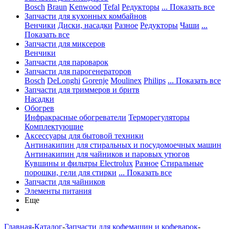
Bosch
Braun
Kenwood
Tefal
Редукторы
... Показать все
Запчасти для кухонных комбайнов
Венчики
Диски, насадки
Разное
Редукторы
Чаши
...
Показать все
Запчасти для миксеров
Венчики
Запчасти для пароварок
Запчасти для парогенераторов
Bosch
DeLonghi
Gorenje
Moulinex
Philips
... Показать все
Запчасти для триммеров и бритв
Насадки
Обогрев
Инфракрасные обогреватели
Терморегуляторы
Комплектующие
Аксессуары для бытовой техники
Антинакипин для стиральных и посудомоечных машин
Антинакипин для чайников и паровых утюгов
Кувшины и фильтры Electrolux
Разное
Стиральные
порошки, гели для стирки
... Показать все
Запчасти для чайников
Элементы питания
Еще
Главная
-
Каталог
-
Запчасти для кофемашин и кофеварок
-