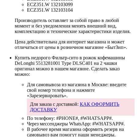
ECZ351.W 132103099
ECZ351.W 132103104
Производитель оставляет за собой право в любой
момент и без уведомления менять внешний вид,
комплектацию и технические характеристики изделия.
Цена действительна для интернет магазина и может
отличаться от цены в розничном магазине «БытЗип».
Купить недорого
Фильтр-сито в рожок кофемашины
DeLonghi 5513281001 Type DLSC401 на 2 чашки
оригинал
можно в нашем магазине. Сделать заказ
можно:
Для самовывоза из магазина в Москве: введите
свой номер телефона и нажмите
«Зарезервировать».
Для заказа с доставкой:
КАК ОФОРМИТЬ
ДОСТАВКУ
По телефону:
#PHONE#
,
#WHATSAPP#
.
Через мессенджеры WhatsApp:
#WHATSAPP#
.
В рабочее время магазина оформить резерв на
самовывоз вам помогут наши менеджеры.