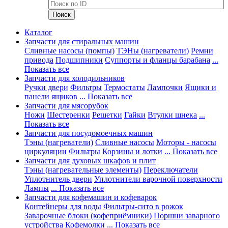
Каталог
Запчасти для стиральных машин
Сливные насосы (помпы)
ТЭНы (нагреватели)
Ремни
привода
Подшипники
Суппорты и фланцы барабана
...
Показать все
Запчасти для холодильников
Ручки двери
Фильтры
Термостаты
Лампочки
Ящики и
панели ящиков
... Показать все
Запчасти для мясорубок
Ножи
Шестеренки
Решетки
Гайки
Втулки шнека
...
Показать все
Запчасти для посудомоечных машин
Тэны (нагреватели)
Сливные насосы
Моторы - насосы
циркуляции
Фильтры
Корзины и лотки
... Показать все
Запчасти для духовых шкафов и плит
Тэны (нагревательные элементы)
Переключатели
Уплотнитель двери
Уплотнители варочной поверхности
Лампы
... Показать все
Запчасти для кофемашин и кофеварок
Контейнеры для воды
Фильтры-сито в рожок
Заварочные блоки (кофеприёмники)
Поршни заварного
устройства
Кофемолки
... Показать все