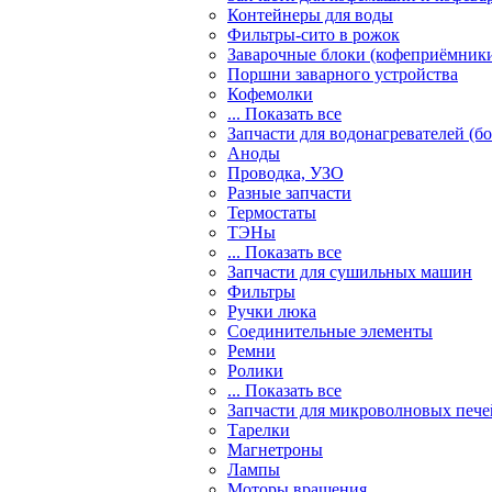
Контейнеры для воды
Фильтры-сито в рожок
Заварочные блоки (кофеприёмник
Поршни заварного устройства
Кофемолки
... Показать все
Запчасти для водонагревателей (б
Аноды
Проводка, УЗО
Разные запчасти
Термостаты
ТЭНы
... Показать все
Запчасти для сушильных машин
Фильтры
Ручки люка
Соединительные элементы
Ремни
Ролики
... Показать все
Запчасти для микроволновых пече
Тарелки
Магнетроны
Лампы
Моторы вращения