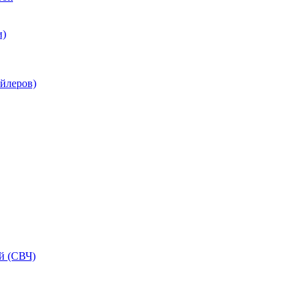
и)
ойлеров)
й (СВЧ)