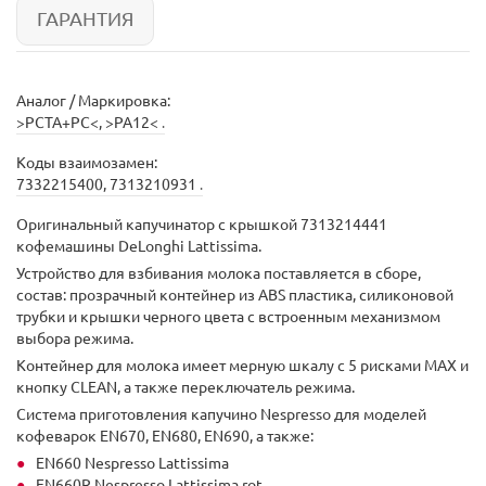
ГАРАНТИЯ
Аналог / Маркировка:
>PCTA+PC<,
>PA12<
.
Коды взаимозамен:
7332215400,
7313210931
.
Оригинальный капучинатор с крышкой 7313214441
кофемашины DeLonghi Lattissima.
Устройство для взбивания молока поставляется в сборе,
состав: прозрачный контейнер из ABS пластика, силиконовой
трубки и крышки черного цвета с встроенным механизмом
выбора режима.
Контейнер для молока имеет мерную шкалу с 5 рисками MAX и
кнопку CLEAN, а также переключатель режима.
Система приготовления капучино Nespresso для моделей
кофеварок EN670, EN680, EN690, а также:
EN660 Nespresso Lattissima
EN660R Nespresso Lattissima rot