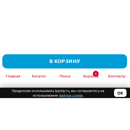
Nespresso EN 680 MEX 1
Nespresso EN 690 T
Nespresso EN 6xx
Nespresso LATTISSIMA
и другим.
Производитель оставляет за собой право в любой момент и
без уведомления менять внешний вид, комплектацию и
технические характеристики изделия.
Цена действительна для интернет магазина и может отличаться
от цены в розничном магазине «БытЗип».
В КОРЗИНУ
0
Главная
Каталог
Поиск
Корзина
Контакты
Подписывайтесь
на обновление каталога
Продолжая использовать bytzip.ru, вы соглашаетесь на
ОК
использование
файлов cookie
.
+7 (499) 390-94-61