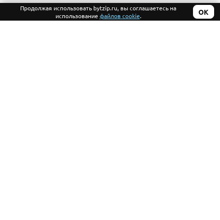
на обновление каталога
Продолжая использовать bytzip.ru, вы соглашаетесь на
ОК
использование
файлов cookie
.
+7 (499) 390-94-61
+7 (926) 458-63-33
2010-2026 © «БытЗип»
Компания
Запчасти для бытовой
Информация
техники с доставкой
Помощь
Политика
конфиденциальности
Данный интернет-сайт носит исключительно информационный
характер и ни при каких условиях не является публичной офертой,
определяемой положениями Статьи 437 (2) Гражданского кодекса РФ.