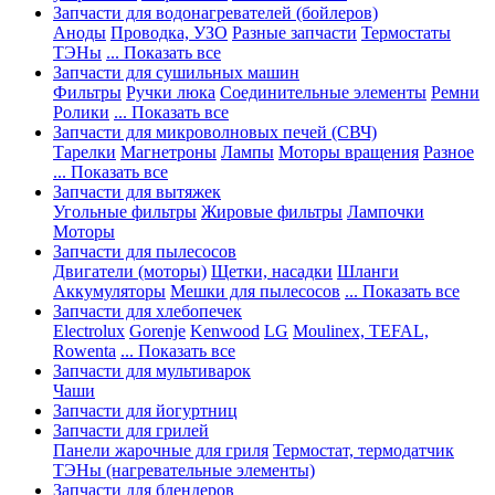
Запчасти для водонагревателей (бойлеров)
Аноды
Проводка, УЗО
Разные запчасти
Термостаты
ТЭНы
... Показать все
Запчасти для сушильных машин
Фильтры
Ручки люка
Соединительные элементы
Ремни
Ролики
... Показать все
Запчасти для микроволновых печей (СВЧ)
Тарелки
Магнетроны
Лампы
Моторы вращения
Разное
... Показать все
Запчасти для вытяжек
Угольные фильтры
Жировые фильтры
Лампочки
Моторы
Запчасти для пылесосов
Двигатели (моторы)
Щетки, насадки
Шланги
Аккумуляторы
Мешки для пылесосов
... Показать все
Запчасти для хлебопечек
Electrolux
Gorenje
Kenwood
LG
Moulinex, TEFAL,
Rowenta
... Показать все
Запчасти для мультиварок
Чаши
Запчасти для йогуртниц
Запчасти для грилей
Панели жарочные для гриля
Термостат, термодатчик
ТЭНы (нагревательные элементы)
Запчасти для блендеров