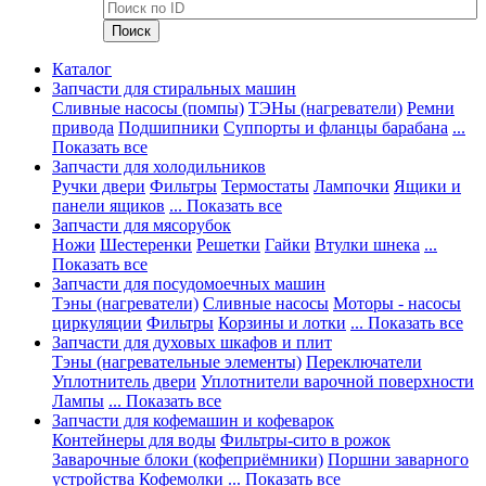
Каталог
Запчасти для стиральных машин
Сливные насосы (помпы)
ТЭНы (нагреватели)
Ремни
привода
Подшипники
Суппорты и фланцы барабана
...
Показать все
Запчасти для холодильников
Ручки двери
Фильтры
Термостаты
Лампочки
Ящики и
панели ящиков
... Показать все
Запчасти для мясорубок
Ножи
Шестеренки
Решетки
Гайки
Втулки шнека
...
Показать все
Запчасти для посудомоечных машин
Тэны (нагреватели)
Сливные насосы
Моторы - насосы
циркуляции
Фильтры
Корзины и лотки
... Показать все
Запчасти для духовых шкафов и плит
Тэны (нагревательные элементы)
Переключатели
Уплотнитель двери
Уплотнители варочной поверхности
Лампы
... Показать все
Запчасти для кофемашин и кофеварок
Контейнеры для воды
Фильтры-сито в рожок
Заварочные блоки (кофеприёмники)
Поршни заварного
устройства
Кофемолки
... Показать все