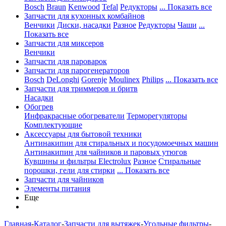
Bosch
Braun
Kenwood
Tefal
Редукторы
... Показать все
Запчасти для кухонных комбайнов
Венчики
Диски, насадки
Разное
Редукторы
Чаши
...
Показать все
Запчасти для миксеров
Венчики
Запчасти для пароварок
Запчасти для парогенераторов
Bosch
DeLonghi
Gorenje
Moulinex
Philips
... Показать все
Запчасти для триммеров и бритв
Насадки
Обогрев
Инфракрасные обогреватели
Терморегуляторы
Комплектующие
Аксессуары для бытовой техники
Антинакипин для стиральных и посудомоечных машин
Антинакипин для чайников и паровых утюгов
Кувшины и фильтры Electrolux
Разное
Стиральные
порошки, гели для стирки
... Показать все
Запчасти для чайников
Элементы питания
Еще
Главная
-
Каталог
-
Запчасти для вытяжек
-
Угольные фильтры
-