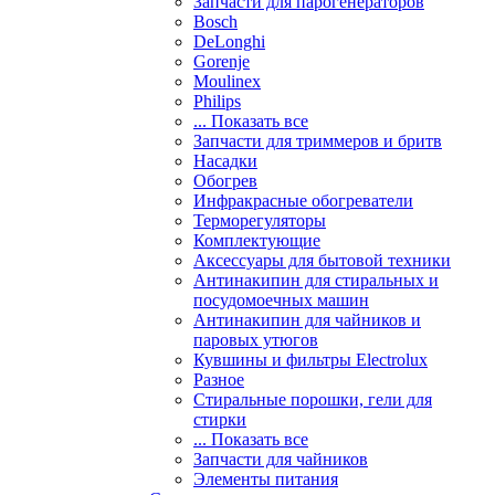
Запчасти для парогенераторов
Bosch
DeLonghi
Gorenje
Moulinex
Philips
... Показать все
Запчасти для триммеров и бритв
Насадки
Обогрев
Инфракрасные обогреватели
Терморегуляторы
Комплектующие
Аксессуары для бытовой техники
Антинакипин для стиральных и
посудомоечных машин
Антинакипин для чайников и
паровых утюгов
Кувшины и фильтры Electrolux
Разное
Стиральные порошки, гели для
стирки
... Показать все
Запчасти для чайников
Элементы питания