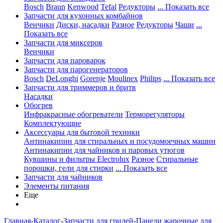
Bosch
Braun
Kenwood
Tefal
Редукторы
... Показать все
Запчасти для кухонных комбайнов
Венчики
Диски, насадки
Разное
Редукторы
Чаши
...
Показать все
Запчасти для миксеров
Венчики
Запчасти для пароварок
Запчасти для парогенераторов
Bosch
DeLonghi
Gorenje
Moulinex
Philips
... Показать все
Запчасти для триммеров и бритв
Насадки
Обогрев
Инфракрасные обогреватели
Терморегуляторы
Комплектующие
Аксессуары для бытовой техники
Антинакипин для стиральных и посудомоечных машин
Антинакипин для чайников и паровых утюгов
Кувшины и фильтры Electrolux
Разное
Стиральные
порошки, гели для стирки
... Показать все
Запчасти для чайников
Элементы питания
Еще
Главная
-
Каталог
-
Запчасти для грилей
-
Панели жарочные для