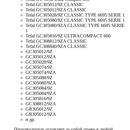
Tefal GC305012/9Z CLASSIC
Tefal GC305012/9ZA CLASSIC
Tefal GC305028/9Z CLASSIC TYPE 6695 SERIE 1
Tefal GC305080/9Z CLASSIC TYPE 6695 SERIE 1
Tefal GC305080/9ZA CLASSIC TYPE 6695 SERIE
1
Tefal GC305816/9Z ULTRACOMPACT 600
Tefal GC308812/9ZA CLASSIC
Tefal GC308840/9ZA CLASSIC
GC305012/9Z
GC305012/9ZA
GC305028/9Z
GC305074/9Z
GC305074/9ZA
GC305080/9Z
GC305080/9ZA
GC305084/9Z
GC305084/9ZA
GC305816/9Z
GC308812/9ZA
GR305012/9Z
GR305012/9ZA
и др.
Производитель оставляет за собой право в любой