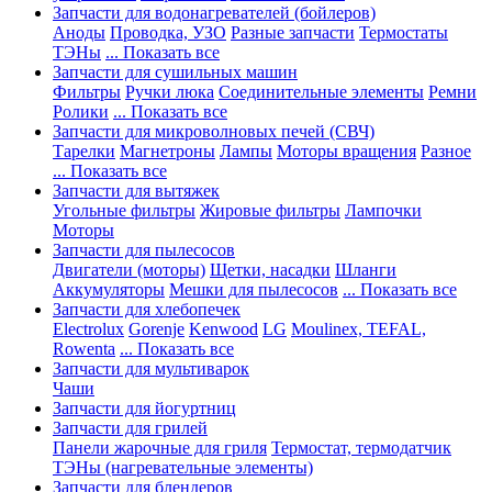
Запчасти для водонагревателей (бойлеров)
Аноды
Проводка, УЗО
Разные запчасти
Термостаты
ТЭНы
... Показать все
Запчасти для сушильных машин
Фильтры
Ручки люка
Соединительные элементы
Ремни
Ролики
... Показать все
Запчасти для микроволновых печей (СВЧ)
Тарелки
Магнетроны
Лампы
Моторы вращения
Разное
... Показать все
Запчасти для вытяжек
Угольные фильтры
Жировые фильтры
Лампочки
Моторы
Запчасти для пылесосов
Двигатели (моторы)
Щетки, насадки
Шланги
Аккумуляторы
Мешки для пылесосов
... Показать все
Запчасти для хлебопечек
Electrolux
Gorenje
Kenwood
LG
Moulinex, TEFAL,
Rowenta
... Показать все
Запчасти для мультиварок
Чаши
Запчасти для йогуртниц
Запчасти для грилей
Панели жарочные для гриля
Термостат, термодатчик
ТЭНы (нагревательные элементы)
Запчасти для блендеров