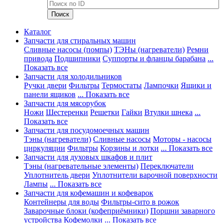
Каталог
Запчасти для стиральных машин
Сливные насосы (помпы)
ТЭНы (нагреватели)
Ремни
привода
Подшипники
Суппорты и фланцы барабана
...
Показать все
Запчасти для холодильников
Ручки двери
Фильтры
Термостаты
Лампочки
Ящики и
панели ящиков
... Показать все
Запчасти для мясорубок
Ножи
Шестеренки
Решетки
Гайки
Втулки шнека
...
Показать все
Запчасти для посудомоечных машин
Тэны (нагреватели)
Сливные насосы
Моторы - насосы
циркуляции
Фильтры
Корзины и лотки
... Показать все
Запчасти для духовых шкафов и плит
Тэны (нагревательные элементы)
Переключатели
Уплотнитель двери
Уплотнители варочной поверхности
Лампы
... Показать все
Запчасти для кофемашин и кофеварок
Контейнеры для воды
Фильтры-сито в рожок
Заварочные блоки (кофеприёмники)
Поршни заварного
устройства
Кофемолки
... Показать все