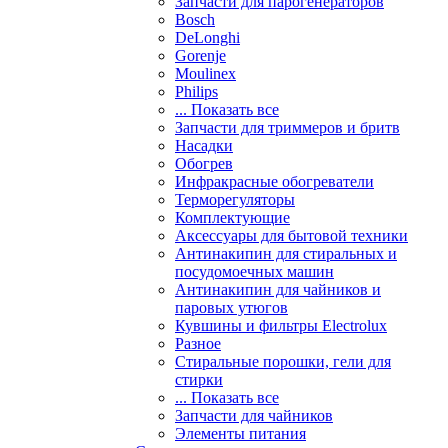
Запчасти для парогенераторов
Bosch
DeLonghi
Gorenje
Moulinex
Philips
... Показать все
Запчасти для триммеров и бритв
Насадки
Обогрев
Инфракрасные обогреватели
Терморегуляторы
Комплектующие
Аксессуары для бытовой техники
Антинакипин для стиральных и
посудомоечных машин
Антинакипин для чайников и
паровых утюгов
Кувшины и фильтры Electrolux
Разное
Стиральные порошки, гели для
стирки
... Показать все
Запчасти для чайников
Элементы питания