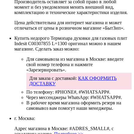
Производитель оставляет за собой право в любой
момент и без уведомления менять внешний вид,
комплектацию и технические характеристики изделия.
Цена действительна для интернет магазина и может
отличаться от цены в розничном магазине «БытЗип».
Купить недорого
Термопара духовки для газовых плит
Indesit C00307855 L=1300 оригинал
можно в нашем
магазине. Сделать заказ можно:
Для самовывоза из магазина в Москве: введите
свой номер телефона и нажмите
«Зарезервировать».
Для заказа с доставкой:
КАК ОФОРМИТЬ
ДОСТАВКУ
По телефону:
#PHONE#
,
#WHATSAPP#
.
Через мессенджеры WhatsApp:
#WHATSAPP#
.
В рабочее время магазина оформить резерв на
самовывоз вам помогут наши менеджеры.
г. Москва:
Адрес магазина в Москве: #ADRES_SMALL#, с
эскалатора налево.
Подробнее >>
.