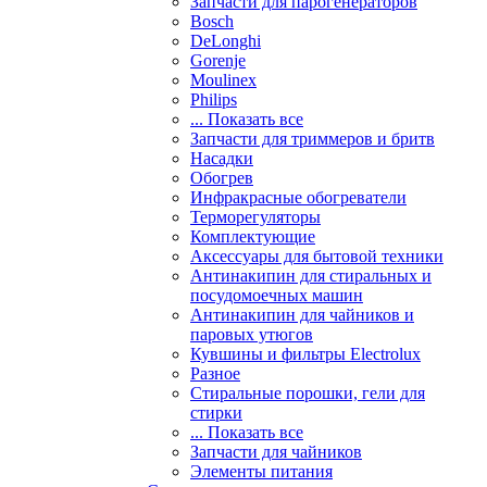
Запчасти для парогенераторов
Bosch
DeLonghi
Gorenje
Moulinex
Philips
... Показать все
Запчасти для триммеров и бритв
Насадки
Обогрев
Инфракрасные обогреватели
Терморегуляторы
Комплектующие
Аксессуары для бытовой техники
Антинакипин для стиральных и
посудомоечных машин
Антинакипин для чайников и
паровых утюгов
Кувшины и фильтры Electrolux
Разное
Стиральные порошки, гели для
стирки
... Показать все
Запчасти для чайников
Элементы питания