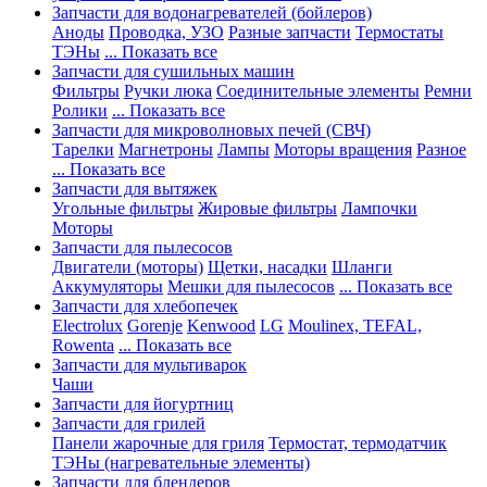
Запчасти для водонагревателей (бойлеров)
Аноды
Проводка, УЗО
Разные запчасти
Термостаты
ТЭНы
... Показать все
Запчасти для сушильных машин
Фильтры
Ручки люка
Соединительные элементы
Ремни
Ролики
... Показать все
Запчасти для микроволновых печей (СВЧ)
Тарелки
Магнетроны
Лампы
Моторы вращения
Разное
... Показать все
Запчасти для вытяжек
Угольные фильтры
Жировые фильтры
Лампочки
Моторы
Запчасти для пылесосов
Двигатели (моторы)
Щетки, насадки
Шланги
Аккумуляторы
Мешки для пылесосов
... Показать все
Запчасти для хлебопечек
Electrolux
Gorenje
Kenwood
LG
Moulinex, TEFAL,
Rowenta
... Показать все
Запчасти для мультиварок
Чаши
Запчасти для йогуртниц
Запчасти для грилей
Панели жарочные для гриля
Термостат, термодатчик
ТЭНы (нагревательные элементы)
Запчасти для блендеров