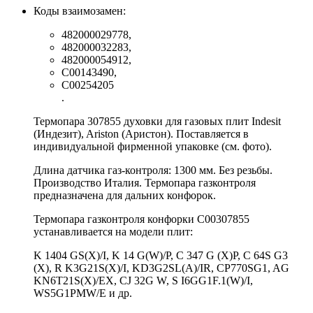
Коды взаимозамен:
482000029778,
482000032283,
482000054912,
C00143490,
C00254205
.
Термопара 307855 духовки для газовых плит Indesit
(Индезит), Ariston (Аристон). Поставляется в
индивидуальной фирменной упаковке (см. фото).
Длина датчика газ-контроля: 1300 мм. Без резьбы.
Производство Италия. Термопара газконтроля
предназначена для дальних конфорок.
Термопара газконтроля конфорки C00307855
устанавливается на модели плит:
K 1404 GS(X)/I, K 14 G(W)/P, C 347 G (X)P, C 64S G3
(X), R K3G21S(X)/I, KD3G2SL(A)/IR, CP770SG1, AG
KN6T21S(X)/EX, CJ 32G W, S I6GG1F.1(W)/I,
WS5G1PMW/E и др.