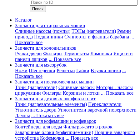
Каталог
Запчасти для стиральных машин
Сливные насосы (помпы)
ТЭНы (нагреватели)
Ремни
привода
Подшипники
Суппорты и фланцы барабана
...
Показать все
Запчасти для холодильников
Ручки двери
Фильтры
Термостаты
Лампочки
Ящики и
панели ящиков
... Показать все
Запчасти для мясорубок
Ножи
Шестеренки
Решетки
Гайки
Втулки шнека
...
Показать все
Запчасти для посудомоечных машин
Тэны (нагреватели)
Сливные насосы
Моторы - насосы
циркуляции
Фильтры
Корзины и лотки
... Показать все
Запчасти для духовых шкафов и плит
Тэны (нагревательные элементы)
Переключатели
Уплотнитель двери
Уплотнители варочной поверхности
Лампы
... Показать все
Запчасти для кофемашин и кофеварок
Контейнеры для воды
Фильтры-сито в рожок
Заварочные блоки (кофеприёмники)
Поршни заварного
устройства
Кофемолки
... Показать все