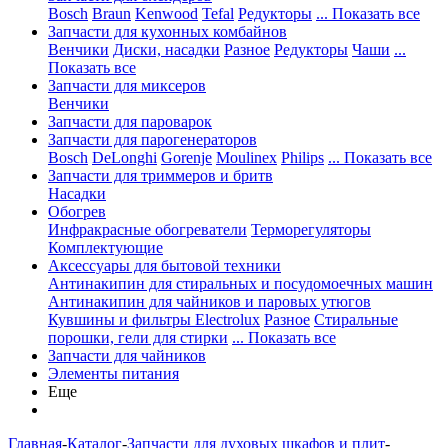
Bosch
Braun
Kenwood
Tefal
Редукторы
... Показать все
Запчасти для кухонных комбайнов
Венчики
Диски, насадки
Разное
Редукторы
Чаши
...
Показать все
Запчасти для миксеров
Венчики
Запчасти для пароварок
Запчасти для парогенераторов
Bosch
DeLonghi
Gorenje
Moulinex
Philips
... Показать все
Запчасти для триммеров и бритв
Насадки
Обогрев
Инфракрасные обогреватели
Терморегуляторы
Комплектующие
Аксессуары для бытовой техники
Антинакипин для стиральных и посудомоечных машин
Антинакипин для чайников и паровых утюгов
Кувшины и фильтры Electrolux
Разное
Стиральные
порошки, гели для стирки
... Показать все
Запчасти для чайников
Элементы питания
Еще
Главная
-
Каталог
-
Запчасти для духовых шкафов и плит
-