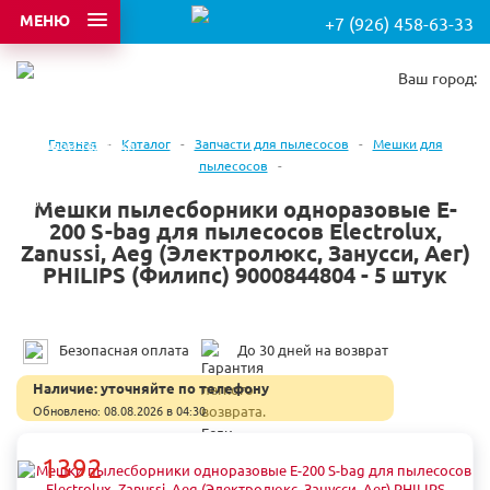
МЕНЮ
+7 (926) 458-63-33
Ваш город:
Главная
-
Каталог
-
Запчасти для пылесосов
-
Мешки для
пылесосов
-
Мешки пылесборники одноразовые E-
200 S-bag для пылесосов Electrolux,
Zanussi, Aeg (Электролюкс, Занусси, Аег)
PHILIPS (Филипс) 9000844804 - 5 штук
Безопасная оплата
До 30 дней на возврат
Наличие:
уточняйте по телефону
Обновлено: 08.08.2026 в 04:30
1392