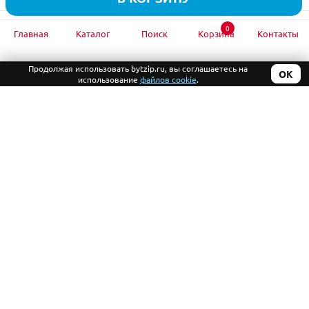
0
Главная
Каталог
Поиск
Корзина
Контакты
Подписывайтесь
на обновление каталога
Продолжая использовать bytzip.ru, вы соглашаетесь на
ОК
использование
файлов cookie
.
+7 (499) 390-94-61
+7 (926) 458-63-33
2010-2026 © «БытЗип»
Компания
Запчасти для бытовой
Информация
техники с доставкой
Помощь
Политика
конфиденциальности
Данный интернет-сайт носит исключительно информационный
характер и ни при каких условиях не является публичной офертой,