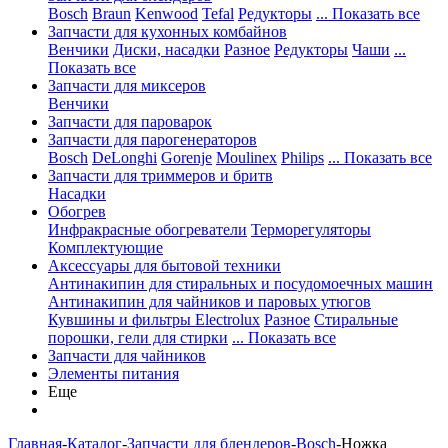
Bosch
Braun
Kenwood
Tefal
Редукторы
... Показать все
Запчасти для кухонных комбайнов
Венчики
Диски, насадки
Разное
Редукторы
Чаши
...
Показать все
Запчасти для миксеров
Венчики
Запчасти для пароварок
Запчасти для парогенераторов
Bosch
DeLonghi
Gorenje
Moulinex
Philips
... Показать все
Запчасти для триммеров и бритв
Насадки
Обогрев
Инфракрасные обогреватели
Терморегуляторы
Комплектующие
Аксессуары для бытовой техники
Антинакипин для стиральных и посудомоечных машин
Антинакипин для чайников и паровых утюгов
Кувшины и фильтры Electrolux
Разное
Стиральные
порошки, гели для стирки
... Показать все
Запчасти для чайников
Элементы питания
Еще
Главная
-
Каталог
-
Запчасти для блендеров
-
Bosch
-
Ножка