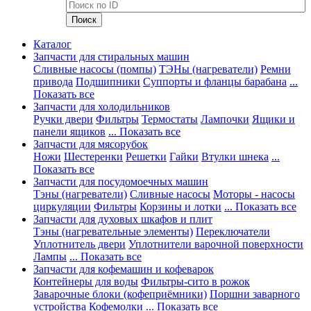
Каталог
Запчасти для стиральных машин
Сливные насосы (помпы)
ТЭНы (нагреватели)
Ремни
привода
Подшипники
Суппорты и фланцы барабана
...
Показать все
Запчасти для холодильников
Ручки двери
Фильтры
Термостаты
Лампочки
Ящики и
панели ящиков
... Показать все
Запчасти для мясорубок
Ножи
Шестеренки
Решетки
Гайки
Втулки шнека
...
Показать все
Запчасти для посудомоечных машин
Тэны (нагреватели)
Сливные насосы
Моторы - насосы
циркуляции
Фильтры
Корзины и лотки
... Показать все
Запчасти для духовых шкафов и плит
Тэны (нагревательные элементы)
Переключатели
Уплотнитель двери
Уплотнители варочной поверхности
Лампы
... Показать все
Запчасти для кофемашин и кофеварок
Контейнеры для воды
Фильтры-сито в рожок
Заварочные блоки (кофеприёмники)
Поршни заварного
устройства
Кофемолки
... Показать все