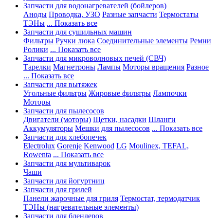
Запчасти для водонагревателей (бойлеров)
Аноды
Проводка, УЗО
Разные запчасти
Термостаты
ТЭНы
... Показать все
Запчасти для сушильных машин
Фильтры
Ручки люка
Соединительные элементы
Ремни
Ролики
... Показать все
Запчасти для микроволновых печей (СВЧ)
Тарелки
Магнетроны
Лампы
Моторы вращения
Разное
... Показать все
Запчасти для вытяжек
Угольные фильтры
Жировые фильтры
Лампочки
Моторы
Запчасти для пылесосов
Двигатели (моторы)
Щетки, насадки
Шланги
Аккумуляторы
Мешки для пылесосов
... Показать все
Запчасти для хлебопечек
Electrolux
Gorenje
Kenwood
LG
Moulinex, TEFAL,
Rowenta
... Показать все
Запчасти для мультиварок
Чаши
Запчасти для йогуртниц
Запчасти для грилей
Панели жарочные для гриля
Термостат, термодатчик
ТЭНы (нагревательные элементы)
Запчасти для блендеров