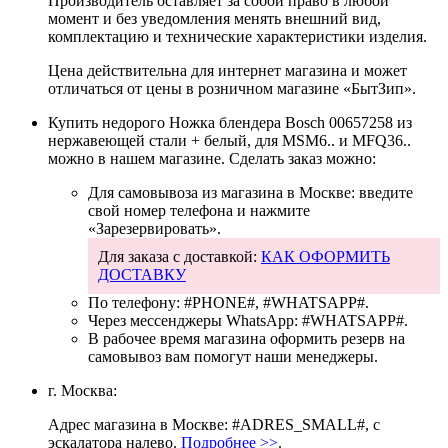
Производитель оставляет за собой право в любой
момент и без уведомления менять внешний вид,
комплектацию и технические характеристики изделия.
Цена действительна для интернет магазина и может
отличаться от цены в розничном магазине «БытЗип».
Купить недорого
Ножка блендера Bosch 00657258 из
нержавеющей стали + белый, для MSM6.. и MFQ36..
можно в нашем магазине. Сделать заказ можно:
Для самовывоза из магазина в Москве: введите
свой номер телефона и нажмите
«Зарезервировать».
Для заказа с доставкой:
КАК ОФОРМИТЬ
ДОСТАВКУ
По телефону:
#PHONE#
,
#WHATSAPP#
.
Через мессенджеры WhatsApp:
#WHATSAPP#
.
В рабочее время магазина оформить резерв на
самовывоз вам помогут наши менеджеры.
г. Москва:
Адрес магазина в Москве: #ADRES_SMALL#, с
эскалатора налево.
Подробнее >>
.