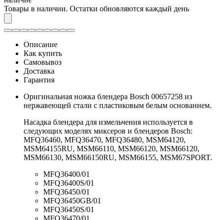
Товары в наличии. Остатки обновляются каждый день
Описание
Как купить
Самовывоз
Доставка
Гарантия
Оригинальная ножка блендера Bosch 00657258 из
нержавеющей стали с пластиковым белым основанием.
Насадка блендера для измельчения используется в
следующих моделях миксеров и блендеров Bosch:
MFQ36460, MFQ36470, MFQ36480, MSM64120,
MSM64155RU, MSM66110, MSM66120, MSM66120,
MSM66130, MSM66150RU, MSM66155, MSM67SPORT.
MFQ36400/01
MFQ36400S/01
MFQ36450/01
MFQ36450GB/01
MFQ36450S/01
MFQ36470/01