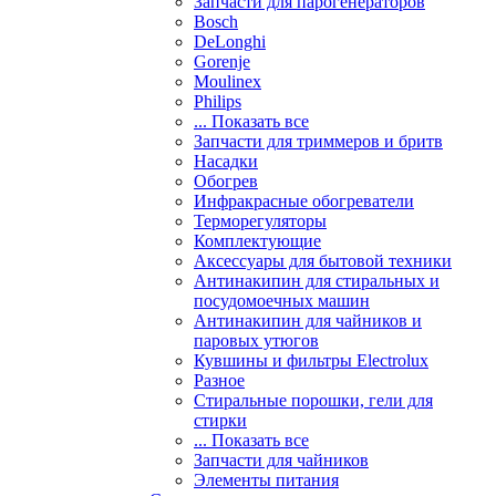
Запчасти для парогенераторов
Bosch
DeLonghi
Gorenje
Moulinex
Philips
... Показать все
Запчасти для триммеров и бритв
Насадки
Обогрев
Инфракрасные обогреватели
Терморегуляторы
Комплектующие
Аксессуары для бытовой техники
Антинакипин для стиральных и
посудомоечных машин
Антинакипин для чайников и
паровых утюгов
Кувшины и фильтры Electrolux
Разное
Стиральные порошки, гели для
стирки
... Показать все
Запчасти для чайников
Элементы питания