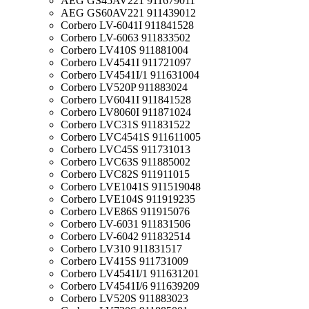
AEG GS45AV221 911679011
AEG GS60AV221 911439012
Corbero LV-6041I 911841528
Corbero LV-6063 911833502
Corbero LV410S 911881004
Corbero LV4541I 911721097
Corbero LV4541I/1 911631004
Corbero LV520P 911883024
Corbero LV6041I 911841528
Corbero LV8060I 911871024
Corbero LVC31S 911831522
Corbero LVC4541S 911611005
Corbero LVC45S 911731013
Corbero LVC63S 911885002
Corbero LVC82S 911911015
Corbero LVE1041S 911519048
Corbero LVE104S 911919235
Corbero LVE86S 911915076
Corbero LV-6031 911831506
Corbero LV-6042 911832514
Corbero LV310 911831517
Corbero LV415S 911731009
Corbero LV4541I/1 911631201
Corbero LV4541I/6 911639209
Corbero LV520S 911883023