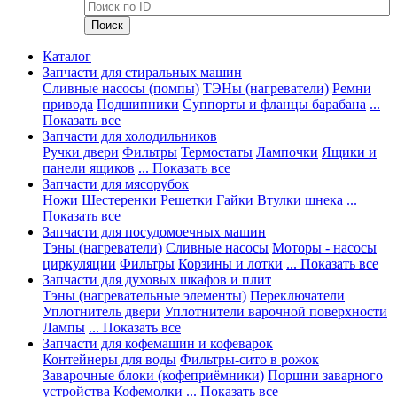
Каталог
Запчасти для стиральных машин
Сливные насосы (помпы)
ТЭНы (нагреватели)
Ремни
привода
Подшипники
Суппорты и фланцы барабана
...
Показать все
Запчасти для холодильников
Ручки двери
Фильтры
Термостаты
Лампочки
Ящики и
панели ящиков
... Показать все
Запчасти для мясорубок
Ножи
Шестеренки
Решетки
Гайки
Втулки шнека
...
Показать все
Запчасти для посудомоечных машин
Тэны (нагреватели)
Сливные насосы
Моторы - насосы
циркуляции
Фильтры
Корзины и лотки
... Показать все
Запчасти для духовых шкафов и плит
Тэны (нагревательные элементы)
Переключатели
Уплотнитель двери
Уплотнители варочной поверхности
Лампы
... Показать все
Запчасти для кофемашин и кофеварок
Контейнеры для воды
Фильтры-сито в рожок
Заварочные блоки (кофеприёмники)
Поршни заварного
устройства
Кофемолки
... Показать все