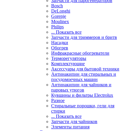
Запчасти для парогенераторов
Bosch
DeLonghi
Gorenje
Moulinex
Philips
... Показать все
Запчасти для триммеров и бритв
Насадки
Обогрев
Инфракрасные обогреватели
Терморегуляторы
Комплектующие
Аксессуары для бытовой техники
Антинакипин для стиральных и
посудомоечных машин
Антинакипин для чайников и
паровых утюгов
Кувшины и фильтры Electrolux
Разное
Стиральные порошки, гели для
стирки
... Показать все
Запчасти для чайников
Элементы питания