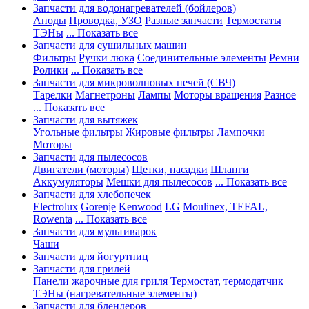
Запчасти для водонагревателей (бойлеров)
Аноды
Проводка, УЗО
Разные запчасти
Термостаты
ТЭНы
... Показать все
Запчасти для сушильных машин
Фильтры
Ручки люка
Соединительные элементы
Ремни
Ролики
... Показать все
Запчасти для микроволновых печей (СВЧ)
Тарелки
Магнетроны
Лампы
Моторы вращения
Разное
... Показать все
Запчасти для вытяжек
Угольные фильтры
Жировые фильтры
Лампочки
Моторы
Запчасти для пылесосов
Двигатели (моторы)
Щетки, насадки
Шланги
Аккумуляторы
Мешки для пылесосов
... Показать все
Запчасти для хлебопечек
Electrolux
Gorenje
Kenwood
LG
Moulinex, TEFAL,
Rowenta
... Показать все
Запчасти для мультиварок
Чаши
Запчасти для йогуртниц
Запчасти для грилей
Панели жарочные для гриля
Термостат, термодатчик
ТЭНы (нагревательные элементы)
Запчасти для блендеров