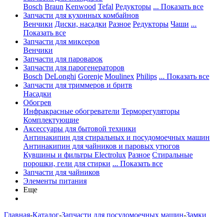
Bosch
Braun
Kenwood
Tefal
Редукторы
... Показать все
Запчасти для кухонных комбайнов
Венчики
Диски, насадки
Разное
Редукторы
Чаши
...
Показать все
Запчасти для миксеров
Венчики
Запчасти для пароварок
Запчасти для парогенераторов
Bosch
DeLonghi
Gorenje
Moulinex
Philips
... Показать все
Запчасти для триммеров и бритв
Насадки
Обогрев
Инфракрасные обогреватели
Терморегуляторы
Комплектующие
Аксессуары для бытовой техники
Антинакипин для стиральных и посудомоечных машин
Антинакипин для чайников и паровых утюгов
Кувшины и фильтры Electrolux
Разное
Стиральные
порошки, гели для стирки
... Показать все
Запчасти для чайников
Элементы питания
Еще
Главная
-
Каталог
-
Запчасти для посудомоечных машин
-
Замки