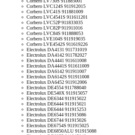
Corbero LV730S 911885001
Corbero LVC124S 911912015
Corbero LVC41S 911881009
Corbero LVC4541S 911611201
Corbero LVC52P 911833035
Corbero LVC82P 911911016
Corbero LVC84S 911888053
Corbero LVE104S 911919035
Corbero LVE4542S 911619226
Electrolux DA4131 911731019
Electrolux DA4142 911782027
Electrolux DA4441 911611008
Electrolux DA4441S 911611009
Electrolux DA6142 911911007
Electrolux DA6142S 911911008
Electrolux DA6452 911912006
Electrolux DE4554 911788040
Electrolux DE540X 911915057
Electrolux DE6344 911915022
Electrolux DE6444 911915021
Electrolux DE6444 911915253
Electrolux DE6544 911915086
Electrolux DE6744 911915026
Electrolux DE6754S 911915025
Electrolux DE6850ALU 911915088