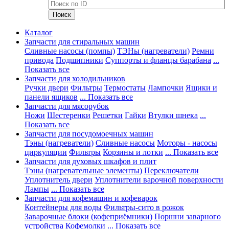
Каталог
Запчасти для стиральных машин
Сливные насосы (помпы)
ТЭНы (нагреватели)
Ремни
привода
Подшипники
Суппорты и фланцы барабана
...
Показать все
Запчасти для холодильников
Ручки двери
Фильтры
Термостаты
Лампочки
Ящики и
панели ящиков
... Показать все
Запчасти для мясорубок
Ножи
Шестеренки
Решетки
Гайки
Втулки шнека
...
Показать все
Запчасти для посудомоечных машин
Тэны (нагреватели)
Сливные насосы
Моторы - насосы
циркуляции
Фильтры
Корзины и лотки
... Показать все
Запчасти для духовых шкафов и плит
Тэны (нагревательные элементы)
Переключатели
Уплотнитель двери
Уплотнители варочной поверхности
Лампы
... Показать все
Запчасти для кофемашин и кофеварок
Контейнеры для воды
Фильтры-сито в рожок
Заварочные блоки (кофеприёмники)
Поршни заварного
устройства
Кофемолки
... Показать все