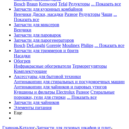
Bosch
Braun
Kenwood
Tefal
Редукторы
... Показать все
Запчасти для кухонных комбайнов
Венчики
Диски, насадки
Разное
Редукторы
Чаши
...
Показать все
Запчасти для миксеров
Венчики
Запчасти для пароварок
Запчасти для парогенераторов
Bosch
DeLonghi
Gorenje
Moulinex
Philips
... Показать все
Запчасти для триммеров и бритв
Насадки
Обогрев
Инфракрасные обогреватели
Терморегуляторы
Комплектующие
Аксессуары для бытовой техники
Антинакипин для стиральных и посудомоечных машин
Антинакипин для чайников и паровых утюгов
Кувшины и фильтры Electrolux
Разное
Стиральные
порошки, гели для стирки
... Показать все
Запчасти для чайников
Элементы питания
Еще
Главная
-
Каталог
-
Запчасти для духовых шкафов и плит
-