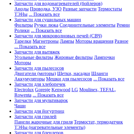
Запчасти для водонагревателей (бойлеров)
Аноды
Проводка, УЗО
Разные запчасти
Термостаты
ТЭНы
... Показать все
Запчасти для сушильных машин
Фильтры
Ручки люка
Соединительные элементы
Ремни
Ролики
... Показать все
Запчасти для микроволновых печей (СВЧ)
Тарелки
Магнетроны
Лампы
Моторы вращения
Разное
... Показать все
Запчасти для вытяжек
Угольные фильтры
Жировые фильтры
Лампочки
Моторы
Запчасти для пылесосов
Двигатели (моторы)
Щетки, насадки
Шланги
Аккумуляторы
Мешки для пылесосов
... Показать все
Запчасти для хлебопечек
Electrolux
Gorenje
Kenwood
LG
Moulinex, TEFAL,
Rowenta
... Показать все
Запчасти для мультиварок
Чаши
Запчасти для йогуртниц
Запчасти для грилей
Панели жарочные для гриля
Термостат, термодатчик
ТЭНы (нагревательные элементы)
Запчасти для блендеров