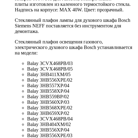
плиты изготовлен из каленного термостойкого стекла.
Надпись на корпусе: MAX 40W. Цвет: прозрачный.
Стеклянный плафон лампы для духового шкафа Bosch
Siemens NEFF поставляется без инструментом для
демонтажа.
Стеклянный плафон освещения газового,
электрического духового шкафа Bosch устанавливается
на модели:
Balay 3CVX468PB/03
Balay 3CVX468PB/05
Balay 3HB411XM/05
Balay 3HB556XPE/02
Balay 3HB557XP/04
Balay 3HB558XP/04
Balay 3HB559BP/02
Balay 3HB560XP/03
Balay 3HB568XPE/02
Balay 3HB659XP/02
Balay 3CVX468PB/04
Balay 3HB404XM/02
Balay 3HB556XP/04
Balay 3HB556XPE/03