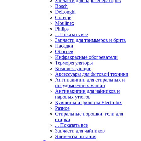
Запчасти для парогенераторов
Bosch
DeLonghi
Gorenje
Moulinex
Philips
... Показать все
Запчасти для триммеров и бритв
Насадки
Обогрев
Инфракрасные обогреватели
Терморегуляторы
Комплектующие
Аксессуары для бытовой техники
Антинакипин для стиральных и
посудомоечных машин
Антинакипин для чайников и
паровых утюгов
Кувшины и фильтры Electrolux
Разное
Стиральные порошки, гели для
стирки
... Показать все
Запчасти для чайников
Элементы питания